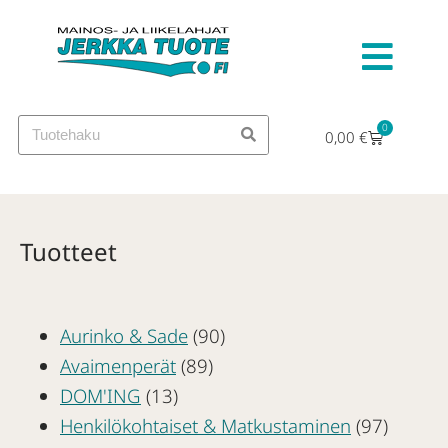
0
0,00
€
Tuotteet
Aurinko & Sade
(90)
Avaimenperät
(89)
DOM'ING
(13)
Henkilökohtaiset & Matkustaminen
(97)