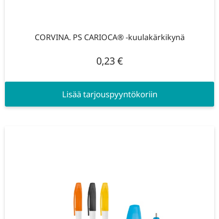
CORVINA. PS CARIOCA® -kuulakärkikynä
0,23
€
Lisää tarjouspyyntökoriin