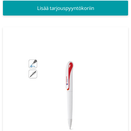
Lisää tarjouspyyntökoriin