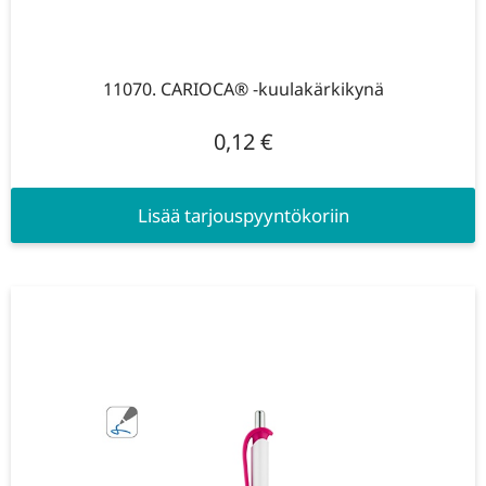
11070. CARIOCA® -kuulakärkikynä
0,12
€
Lisää tarjouspyyntökoriin