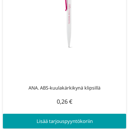
ANA. ABS-kuulakärkikynä klipsillä
0,26
€
Lisää tarjouspyyntökoriin