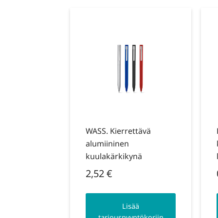
WASS. Kierrettävä
alumiininen
kuulakärkikynä
2,52
€
Lisää
tarjouspyyntökoriin