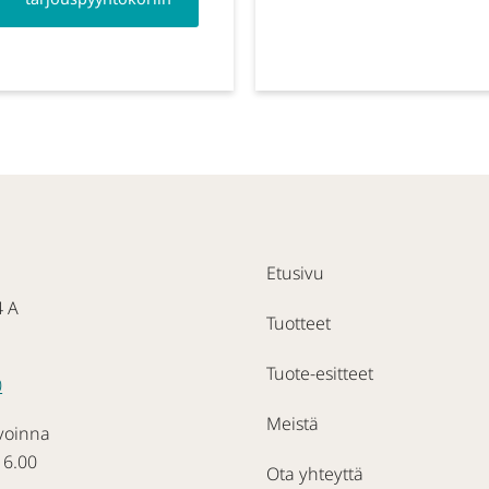
Etusivu
4 A
Tuotteet
Tuote-esitteet
0
Meistä
voinna
16.00
Ota yhteyttä