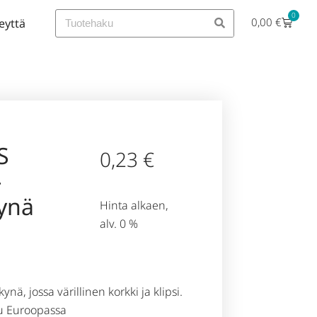
0
0,00
€
eyttä
S
0,23
€
-
ynä
Hinta alkaen,
alv. 0 %
ä, jossa värillinen korkki ja klipsi.
tu Euroopassa