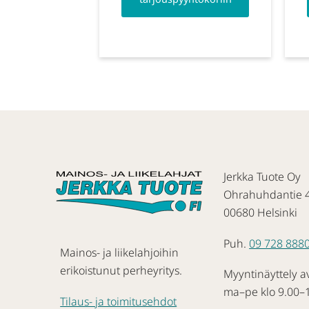
Jerkka Tuote Oy
Ohrahuhdantie 
00680 Helsinki
Puh.
09 728 888
Mainos- ja liikelahjoihin
erikoistunut perheyritys.
Myyntinäyttely a
ma–pe klo 9.00–
Tilaus- ja toimitusehdot