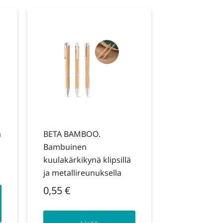
ä
BETA BAMBOO.
Bambuinen
kuulakärkikynä klipsillä
ja metallireunuksella
0,55
€