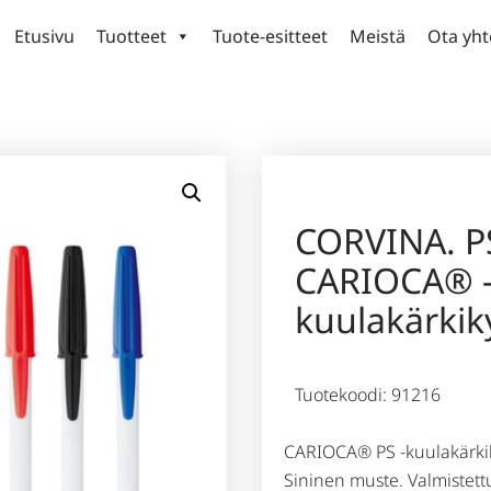
Etusivu
Tuotteet
Tuote-esitteet
Meistä
Ota yht
CORVINA. P
CARIOCA® 
kuulakärkik
Tuotekoodi: 91216
CARIOCA® PS -kuulakärkikyn
Sininen muste. Valmistet