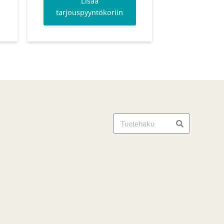
Lisää
tarjouspyyntökoriin