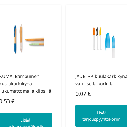
KUMA. Bambuinen
JADE. PP-kuulakärkikyn
kuulakärkikynä
värillisellä korkilla
liukumattomalla klipsillä
0,07
€
0,53
€
Lisää
tarjouspyyntökoriin
Lisää
tarjouspyyntökoriin