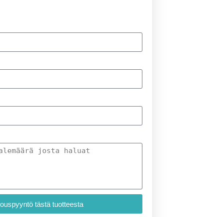
jouspyyntö tästä tuotteesta