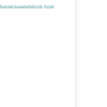
Muoviset kuulakärkikynät
,
Kynät