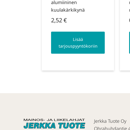
alumiininen
kuulakärkikynä
2,52
€
Lisää
tarjouspyyntökoriin
Jerkka Tuote Oy
Ohrahuhdantie 