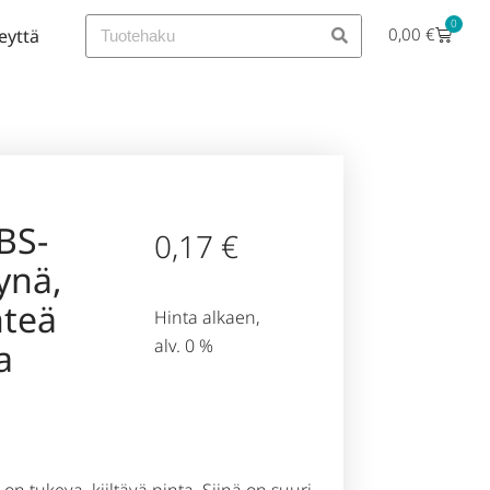
0
0,00
€
eyttä
BS-
0,17
€
ynä,
nteä
Hinta alkaen,
alv. 0 %
a
on tukeva, kiiltävä pinta. Siinä on suuri