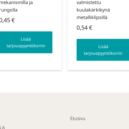
mekanismilla ja
valmistettu
rungolla
kuulakärkikynä
metalliklipsillä
0,45
€
0,54
€
Lisää
tarjouspyyntökoriin
Lisää
tarjouspyyntökoriin
Etusivu
4 A