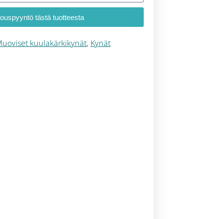
jouspyyntö tästä tuotteesta
Muoviset kuulakärkikynät
,
Kynät