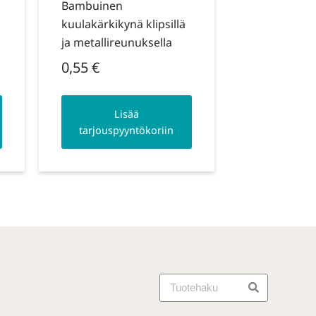
Bambuinen
kuulakärkikynä klipsillä
ja metallireunuksella
0,55
€
Lisää
tarjouspyyntökoriin