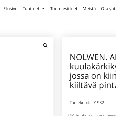
Etusivu
Tuotteet
Tuote-esitteet
Meistä
Ota yht
NOLWEN. A
kuulakärkik
jossa on kii
kiiltävä pint
Tuotekoodi: 91982
ABS-kuulakärkikynä, jossa 