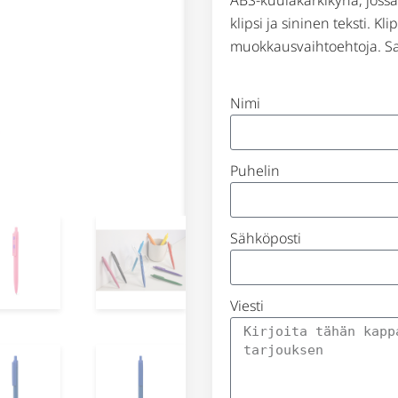
klipsi ja sininen teksti. Kli
muokkausvaihtoehtoja. Saa
Nimi
Puhelin
Sähköposti
Viesti