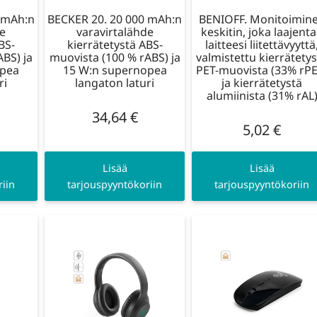
 mAh:n
BECKER 20. 20 000 mAh:n
BENIOFF. Monitoimin
de
varavirtalähde
keskitin, joka laajent
BS-
kierrätetystä ABS-
laitteesi liitettävyyttä
ABS) ja
muovista (100 % rABS) ja
valmistettu kierrätety
opea
15 W:n supernopea
PET-muovista (33% rPE
ri
langaton laturi
ja kierrätetystä
alumiinista (31% rAL
34,64
€
5,02
€
Lisää
Lisää
iin
tarjouspyyntökoriin
tarjouspyyntökoriin