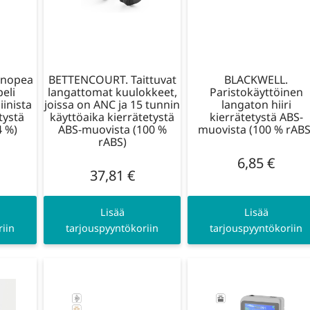
n nopea
BETTENCOURT. Taittuvat
BLACKWELL.
eli
langattomat kuulokkeet,
Paristokäyttöinen
iinista
joissa on ANC ja 15 tunnin
langaton hiiri
tystä
käyttöaika kierrätetystä
kierrätetystä ABS-
4 %)
ABS-muovista (100 %
muovista (100 % rABS
rABS)
6,85
€
37,81
€
Lisää
Lisää
iin
tarjouspyyntökoriin
tarjouspyyntökoriin