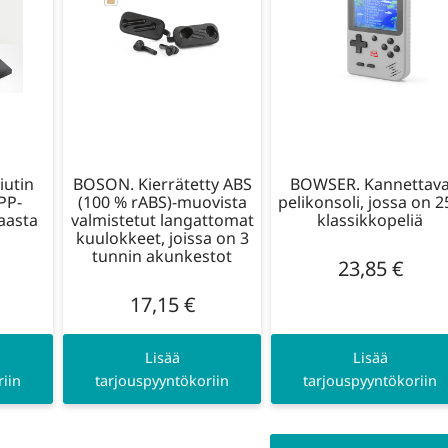
iutin
BOSON. Kierrätetty ABS
BOWSER. Kannettav
PP-
(100 % rABS)-muovista
pelikonsoli, jossa on 2
aasta
valmistetut langattomat
klassikkopeliä
kuulokkeet, joissa on 3
tunnin akunkestot
23,85
€
17,15
€
Lisää
Lisää
iin
tarjouspyyntökoriin
tarjouspyyntökoriin