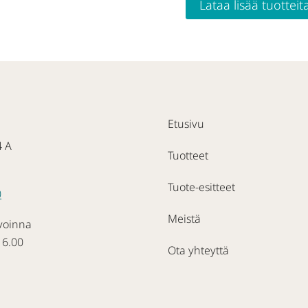
Lataa lisää tuotteit
Etusivu
4 A
Tuotteet
Tuote-esitteet
0
Meistä
voinna
16.00
Ota yhteyttä