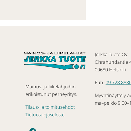
Jerkka Tuote Oy
Ohrahuhdantie 
00680 Helsinki
Puh.
09 728 888
Mainos- ja liikelahjoihin
erikoistunut perheyritys.
Myyntinäyttely a
ma–pe klo 9.00–
Tilaus- ja toimitusehdot
Tietuosuojaseloste