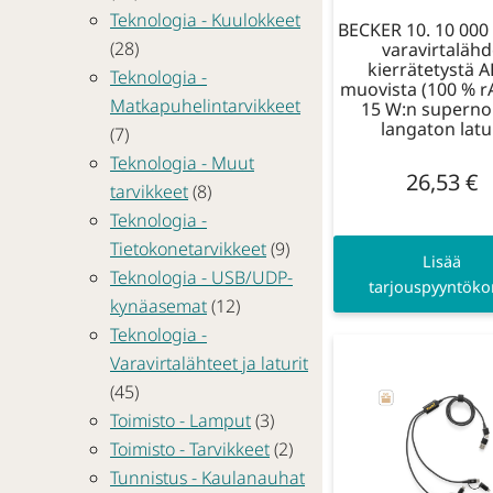
Teknologia - Kuulokkeet
BECKER 10. 10 000
(28)
varavirtaläh
kierrätetystä A
Teknologia -
muovista (100 % r
Matkapuhelintarvikkeet
15 W:n supern
langaton latu
(7)
Teknologia - Muut
26,53
€
tarvikkeet
(8)
Teknologia -
Tietokonetarvikkeet
(9)
Lisää
Teknologia - USB/UDP-
tarjouspyyntökor
kynäasemat
(12)
Teknologia -
Varavirtalähteet ja laturit
(45)
Toimisto - Lamput
(3)
Toimisto - Tarvikkeet
(2)
Tunnistus - Kaulanauhat