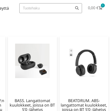
0
0,00
€
eyttä
W:n
BASS. Langattomat
BEATDRUM. ABS-
n
kuulokkeet, joissa on BT
langattomat kuulokkeet,
tu
5’0 -lähetys
joissa on BT 5’0 -lähetys