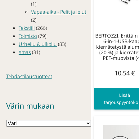
(1)
Vapaa-aika - Pelit ja lelut
(2)
Tekstiili
(266)
BERTOZZI. Erittäi
Toimisto
(79)
6-in-1-USB-kaap
Urheilu & ulkoilu
(83)
kierrätetystä alum
Xmas
(31)
(20 %) ja kierräte
PET-muovista (
10,54
€
Tehdastilaustuotteet
Lisää
tarjouspyyntökor
Värin mukaan