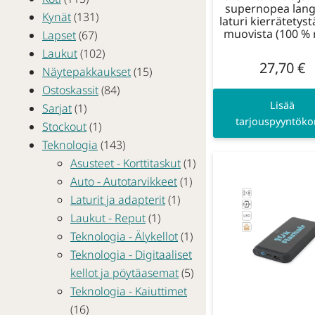
supernopea lan
Kynät
(131)
laturi kierrätetys
muovista (100 % 
Lapset
(67)
Laukut
(102)
27,70
€
Näytepakkaukset
(15)
Ostoskassit
(84)
Lisää
Sarjat
(1)
tarjouspyyntökor
Stockout
(1)
Teknologia
(143)
Asusteet - Korttitaskut
(1)
Auto - Autotarvikkeet
(1)
Laturit ja adapterit
(1)
Laukut - Reput
(1)
Teknologia - Älykellot
(1)
Teknologia - Digitaaliset
kellot ja pöytäasemat
(5)
Teknologia - Kaiuttimet
(16)