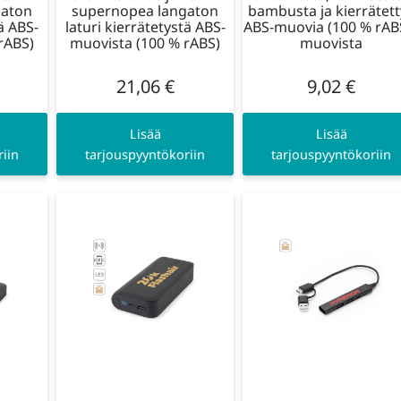
gaton
supernopea langaton
bambusta ja kierrätet
tä ABS-
laturi kierrätetystä ABS-
ABS-muovia (100 % rABS
rABS)
muovista (100 % rABS)
muovista
21,06
€
9,02
€
Lisää
Lisää
iin
tarjouspyyntökoriin
tarjouspyyntökoriin