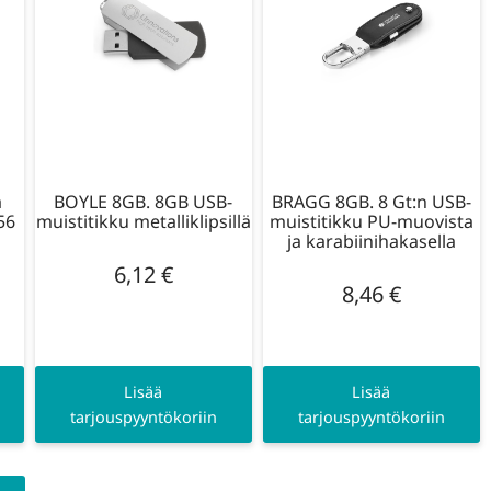
a
BOYLE 8GB. 8GB USB-
BRAGG 8GB. 8 Gt:n USB-
56
muistitikku metalliklipsillä
muistitikku PU-muovista
ja karabiinihakasella
6,12
€
8,46
€
Lisää
Lisää
tarjouspyyntökoriin
tarjouspyyntökoriin