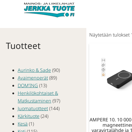
Näytetään tulokset 
Tuotteet
Aurinko & Sade
(90)
Avaimenperät
(89)
DOM'ING
(13)
Henkilökohtaiset &
Matkustaminen
(97)
Juomatuotteet
(144)
Kärkituote
(24)
AMPERE 10. 10 00
Kesä
(1)
magneettine
varavirtalähde ja 
Koti
(115)