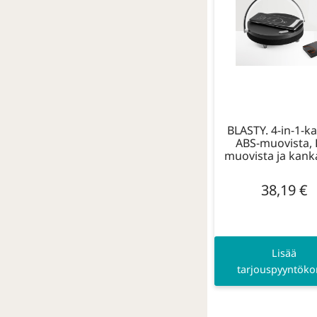
BLASTY. 4-in-1-ka
ABS-muovista, 
muovista ja kank
38,19
€
Lisää
tarjouspyyntökor