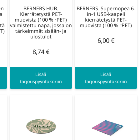
en
BERNERS HUB.
BERNERS. Supernopea 6-
aa
Kierrätetystä PET-
in-1 USB-kaapeli
,
muovista (100 % rPET)
kierrätetystä PET-
stä
valmistettu napa, jossa on
muovista (100 % rPET)
T)
tärkeimmät sisään- ja
ulostulot
6,00
€
)
8,74
€
Lisää
Lisää
tarjouspyyntökoriin
tarjouspyyntökoriin