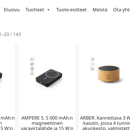
Etusivu
Tuotteet
Tuote-esitteet
Meistä
Ota yht
1–20 / 143
0 mAh:n
AMPERE 5. 5 000 mAh:n
ARBER. Kannettava 3 
n
magneettinen
kaiutin, jossa 4 tunni
15 W:n
varavirtalähde ja 15 W:n
akunkesto, valmistet