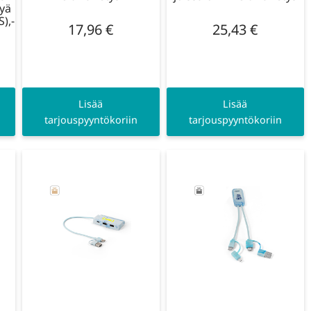
tyä
),-
17,96
€
25,43
€
Lisää
Lisää
tarjouspyyntökoriin
tarjouspyyntökoriin