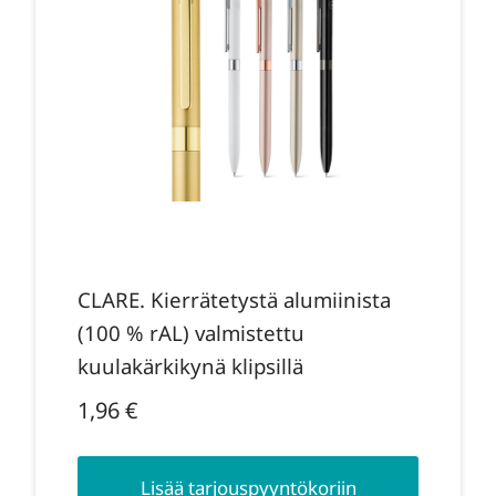
CLARE. Kierrätetystä alumiinista
(100 % rAL) valmistettu
kuulakärkikynä klipsillä
1,96
€
Lisää tarjouspyyntökoriin