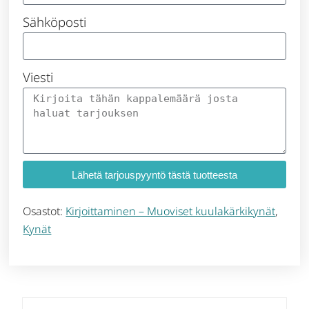
Sähköposti
Viesti
Lähetä tarjouspyyntö tästä tuotteesta
Osastot:
Kirjoittaminen – Muoviset kuulakärkikynät
,
Kynät