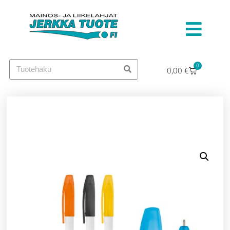
0
0,00
€