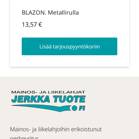
BLAZON. Metallirulla
13,57
€
Lisää tarjouspyyntökoriin
Mainos- ja liikelahjoihin erikoistunut
perheyritys.