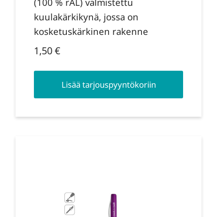
(100 % rAL) valmistettu
kuulakärkikynä, jossa on
kosketuskärkinen rakenne
1,50
€
Lisää tarjouspyyntökoriin