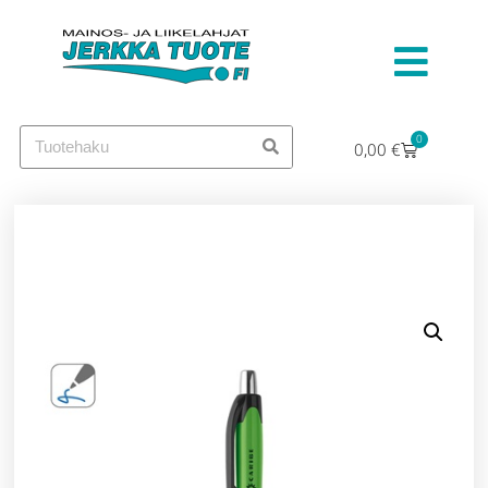
0
0,00
€