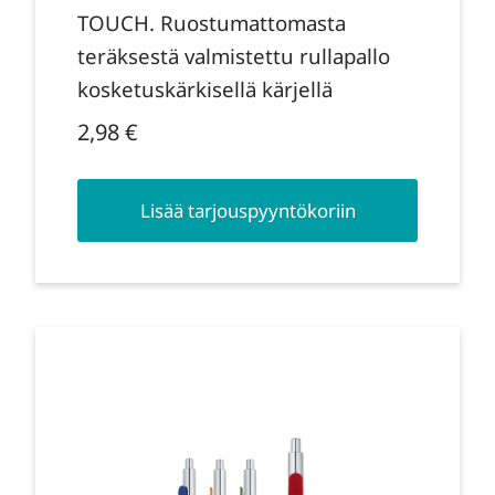
TOUCH. Ruostumattomasta
teräksestä valmistettu rullapallo
kosketuskärkisellä kärjellä
2,98
€
Lisää tarjouspyyntökoriin