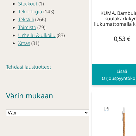
Stockout
(1)
Teknologia
(143)
KUMA. Bambui
kuulakärkiky
Tekstiili
(266)
liukumattomalla kl
Toimisto
(79)
Urheilu & ulkoilu
(83)
0,53
€
Xmas
(31)
Tehdastilaustuotteet
Lisää
tarjouspyyntökor
Värin mukaan