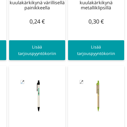
kuulakärkikynä värillisellä
kuulakärkikynä
a
painikkeella
metalliklipsillä
0,24
€
0,30
€
Lisää
Lisää
tarjouspyyntökoriin
tarjouspyyntökoriin