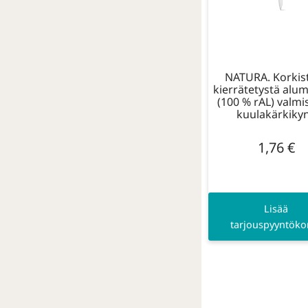
NATURA. Korkist
kierrätetystä alum
(100 % rAL) valmi
kuulakärkiky
1,76
€
Lisää
tarjouspyyntökor