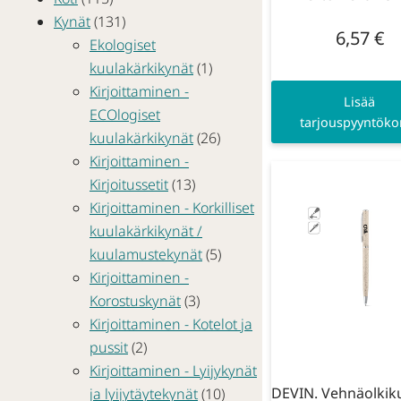
Kynät
(131)
6,57
€
Ekologiset
kuulakärkikynät
(1)
Kirjoittaminen -
Lisää
ECOlogiset
tarjouspyyntökor
kuulakärkikynät
(26)
Kirjoittaminen -
Kirjoitussetit
(13)
Kirjoittaminen - Korkilliset
kuulakärkikynät /
kuulamustekynät
(5)
Kirjoittaminen -
Korostuskynät
(3)
Kirjoittaminen - Kotelot ja
pussit
(2)
Kirjoittaminen - Lyijykynät
DEVIN. Vehnäolkik
ja lyijytäytekynät
(10)