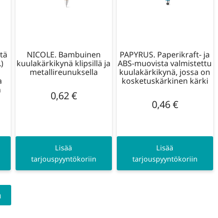
tä
NICOLE. Bambuinen
PAPYRUS. Paperikraft- ja
)
kuulakärkikynä klipsillä ja
ABS-muovista valmistettu
metallireunuksella
kuulakärkikynä, jossa on
a
kosketuskärkinen kärki
n
0,62
€
0,46
€
Lisää
Lisää
tarjouspyyntökoriin
tarjouspyyntökoriin
a