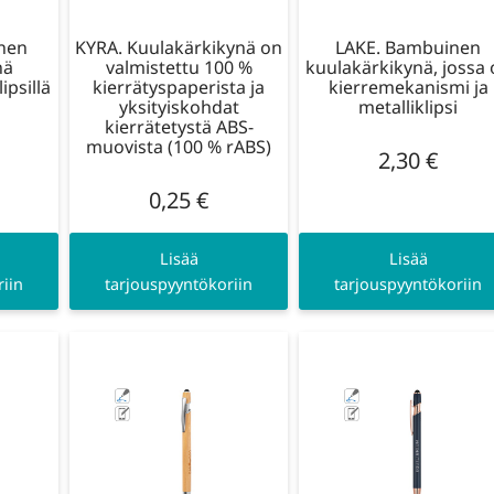
nen
KYRA. Kuulakärkikynä on
LAKE. Bambuinen
nä
valmistettu 100 %
kuulakärkikynä, jossa
ipsillä
kierrätyspaperista ja
kierremekanismi ja
yksityiskohdat
metalliklipsi
kierrätetystä ABS-
muovista (100 % rABS)
2,30
€
0,25
€
Lisää
Lisää
iin
tarjouspyyntökoriin
tarjouspyyntökoriin