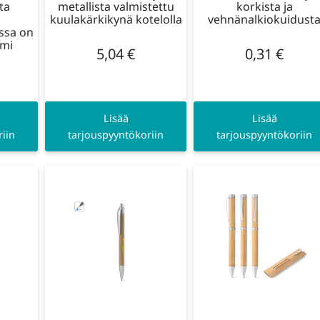
ta
metallista valmistettu
korkista ja
kuulakärkikynä kotelolla
vehnänalkiokuidust
ossa on
smi
5,04
€
0,31
€
Lisää
Lisää
iin
tarjouspyyntökoriin
tarjouspyyntökoriin