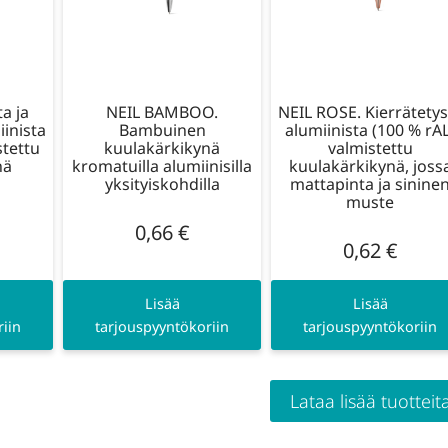
a ja
NEIL BAMBOO.
NEIL ROSE. Kierrätetys
iinista
Bambuinen
alumiinista (100 % rAL
stettu
kuulakärkikynä
valmistettu
nä
kromatuilla alumiinisilla
kuulakärkikynä, joss
yksityiskohdilla
mattapinta ja sinine
muste
0,66
€
0,62
€
Lisää
Lisää
iin
tarjouspyyntökoriin
tarjouspyyntökoriin
Lataa lisää tuotteit