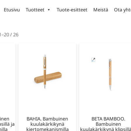
Etusivu
Tuotteet
Tuote-esitteet
Meistä
Ota yht
1–20 / 26
inen
BAHIA. Bambuinen
BETA BAMBOO.
sillä ja
kuulakärkikynä
Bambuinen
illa
kiertomekanismilla
kuulakärkikynä klipsillä