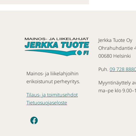
Jerkka Tuote Oy
Ohrahuhdantie 
00680 Helsinki
Puh.
09 728 888
Mainos- ja liikelahjoihin
erikoistunut perheyritys.
Myyntinäyttely a
ma–pe klo 9.00–
Tilaus- ja toimitusehdot
Tietuosuojaseloste