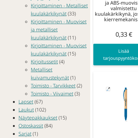
ja ABS-muovis
Kirjoittaminen - Metalliset
valmistettu
kuulakärkikynät
(33)
kuulakärkikynä, j
kierremekani
Kirjoittaminen - Muoviset
ja metalliset
0,33
€
kuulakärkikynät
(11)
Kirjoittaminen - Muoviset
Lisää
kuulakärkikynät
(15)
tarjouspyyntökor
Kirjoitussetit
(4)
Metalliset
kuivamustekynät
(1)
Toimisto - Tarvikkeet
(2)
Toimisto - Viivaimet
(3)
Lapset
(67)
Laukut
(102)
Näytepakkaukset
(15)
Ostoskassit
(84)
Sarjat
(1)