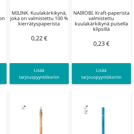
MILINK. Kuulakärkikynä,
NAIROBI. Kraft-paperista
 on
joka on valmistettu 100 %
valmistettu
kierrätyspaperista
kuulakärkikynä puisella
klipsillä
0,22
€
0,23
€
Lisää
Lisää
tarjouspyyntökoriin
tarjouspyyntökoriin