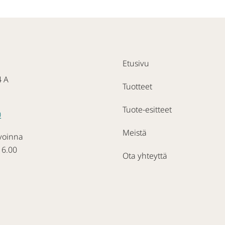
Etusivu
4 A
Tuotteet
Tuote-esitteet
0
Meistä
voinna
16.00
Ota yhteyttä