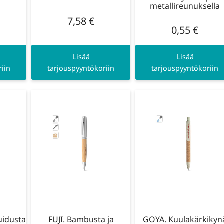
metallireunuksella
7,58
€
0,55
€
Lisää
Lisää
iin
tarjouspyyntökoriin
tarjouspyyntökoriin
uidusta
FUJI. Bambusta ja
GOYA. Kuulakärkikyn