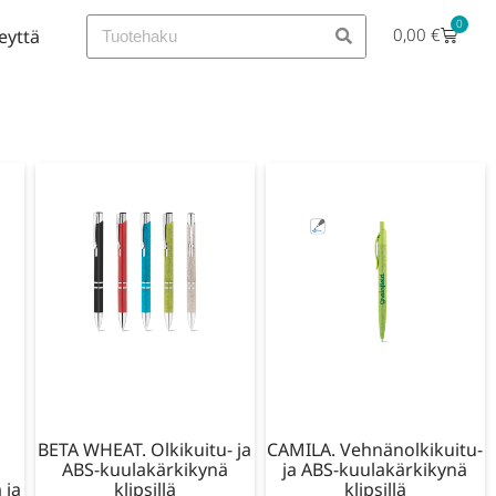
0
0,00
€
eyttä
BETA WHEAT. Olkikuitu- ja
CAMILA. Vehnänolkikuitu-
ABS-kuulakärkikynä
ja ABS-kuulakärkikynä
 ja
klipsillä
klipsillä