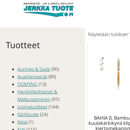
Näytetään tulokset 
Tuotteet
Aurinko & Sade
(90)
Avaimenperät
(89)
DOM'ING
(13)
Henkilökohtaiset &
Matkustaminen
(97)
Juomatuotteet
(144)
Kärkituote
(24)
BAHIA II. Bambu
Kesä
(1)
kuulakärkikynä klip
kiertomekanism
Koti
(115)