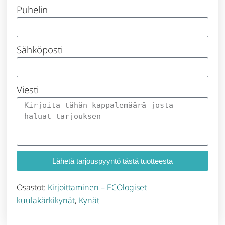
Puhelin
Sähköposti
Viesti
Lähetä tarjouspyyntö tästä tuotteesta
Osastot:
Kirjoittaminen – ECOlogiset
kuulakärkikynät
,
Kynät