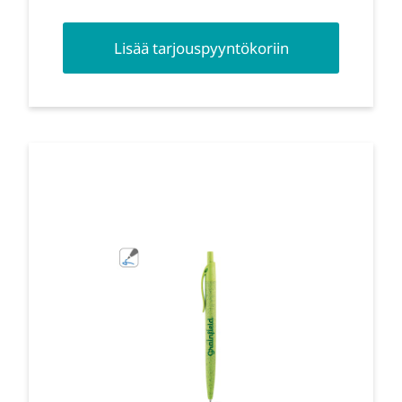
Lisää tarjouspyyntökoriin