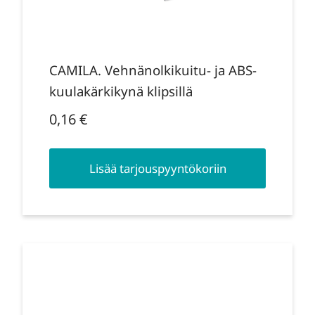
CAMILA. Vehnänolkikuitu- ja ABS-
kuulakärkikynä klipsillä
0,16
€
Lisää tarjouspyyntökoriin