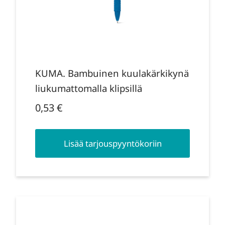
KUMA. Bambuinen kuulakärkikynä
liukumattomalla klipsillä
0,53
€
Lisää tarjouspyyntökoriin