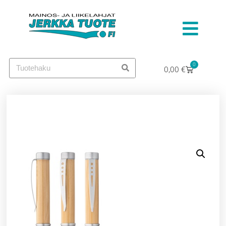
0
0,00
€