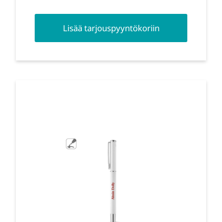
Lisää tarjouspyyntökoriin