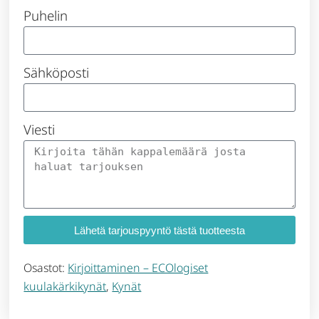
Puhelin
Sähköposti
Viesti
Lähetä tarjouspyyntö tästä tuotteesta
Osastot:
Kirjoittaminen – ECOlogiset
kuulakärkikynät
,
Kynät