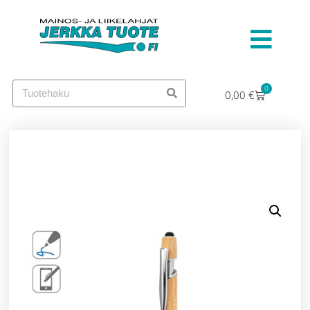
0
0,00
€