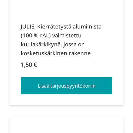
JULIE. Kierrätetystä alumiinista
(100 % rAL) valmistettu
kuulakärkikynä, jossa on
kosketuskärkinen rakenne
1,50
€
Lisää tarjouspyyntökoriin