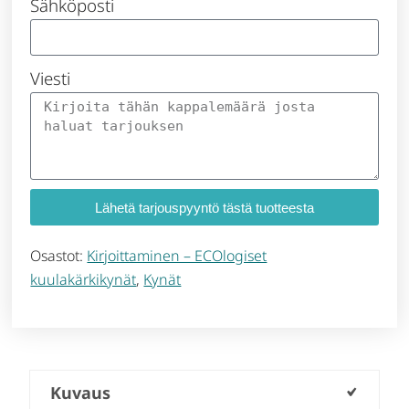
Sähköposti
Viesti
Lähetä tarjouspyyntö tästä tuotteesta
Osastot:
Kirjoittaminen – ECOlogiset
kuulakärkikynät
,
Kynät
Kuvaus