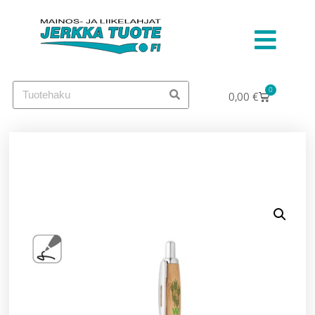
0
0,00
€