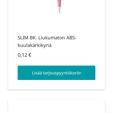
SLIM BK. Liukumaton ABS-
kuulakärkikynä
0,12
€
Lisää tarjouspyyntökoriin