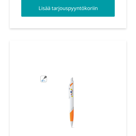
Lisää tarjouspyyntökoriin