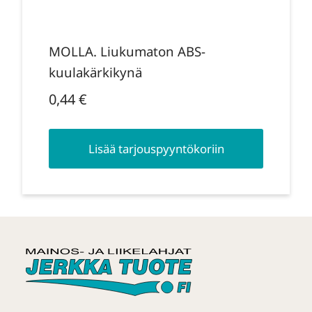
MOLLA. Liukumaton ABS-
kuulakärkikynä
0,44
€
Lisää tarjouspyyntökoriin