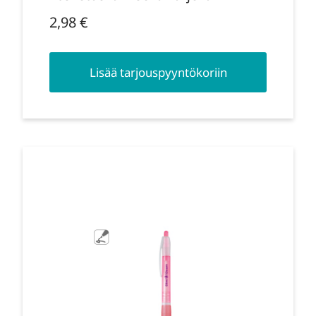
2,98
€
Lisää tarjouspyyntökoriin