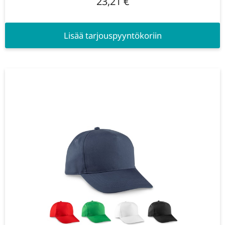
23,21
€
Lisää tarjouspyyntökoriin