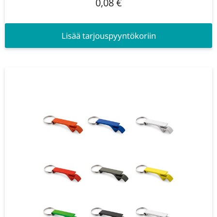
0,08
€
Lisää tarjouspyyntökoriin