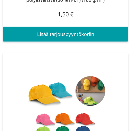
polyesteristä (30 % rPET) (180 g/m²)
1,50
€
Lisää tarjouspyyntökoriin