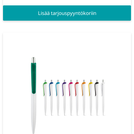
Lisää tarjouspyyntökoriin