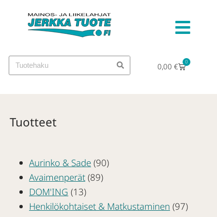
0
0,00
€
Tuotteet
Aurinko & Sade
(90)
Avaimenperät
(89)
DOM'ING
(13)
Henkilökohtaiset & Matkustaminen
(97)