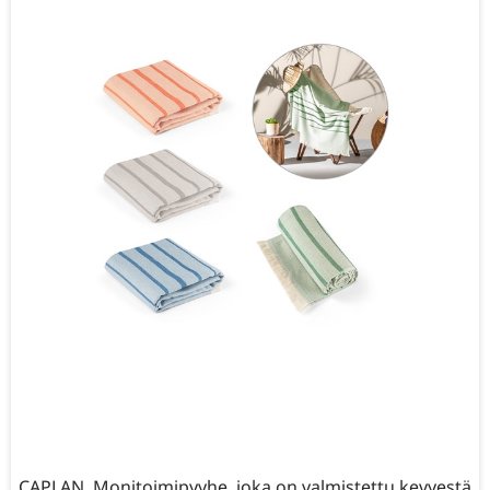
CAPLAN. Monitoimipyyhe, joka on valmistettu kevyestä