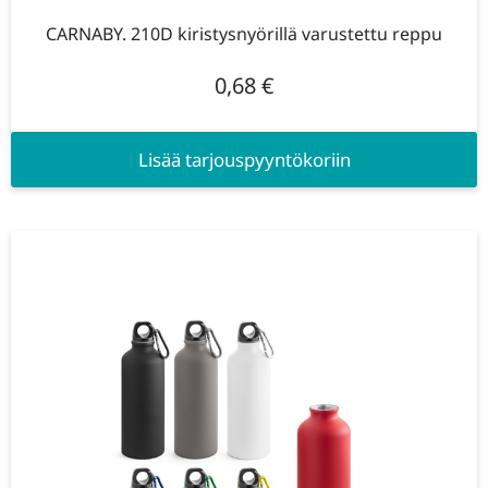
CARNABY. 210D kiristysnyörillä varustettu reppu
0,68
€
Lisää tarjouspyyntökoriin