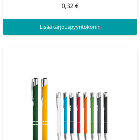
0,32
€
Lisää tarjouspyyntökoriin