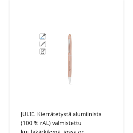
JULIE. Kierrätetystä alumiinista
(100 % rAL) valmistettu
kuulakärkikynä, jossa on