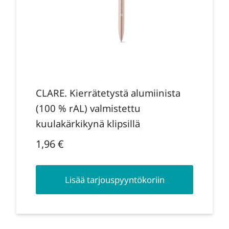
CLARE. Kierrätetystä alumiinista
(100 % rAL) valmistettu
kuulakärkikynä klipsillä
1,96
€
Lisää tarjouspyyntökoriin