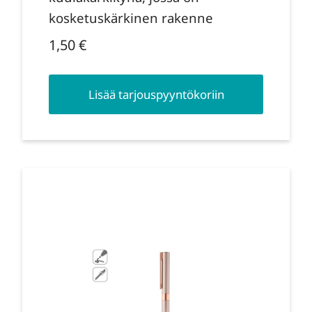
kosketuskärkinen rakenne
1,50
€
Lisää tarjouspyyntökoriin