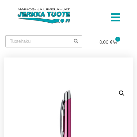
0
0,00
€