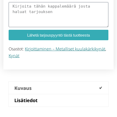
Lähetä tarjouspyyntö tästä tuotteesta
Osastot:
Kirjoittaminen – Metalliset kuulakärkikynät
,
Kynät
Kuvaus
Lisätiedot