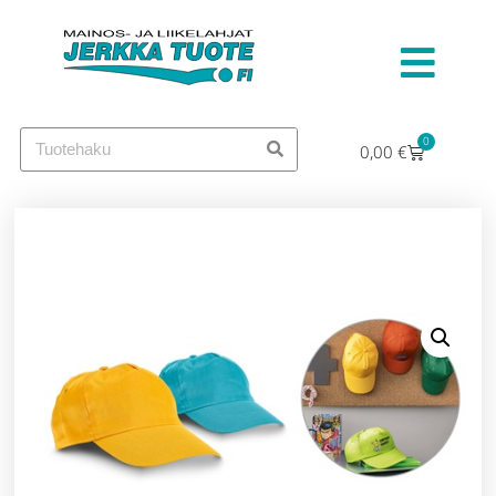
0
0,00
€