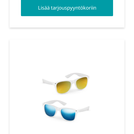
Lisää tarjouspyyntökoriin