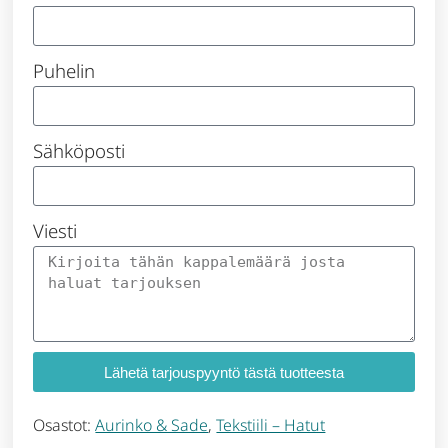
Puhelin
Sähköposti
Viesti
Lähetä tarjouspyyntö tästä tuotteesta
Osastot:
Aurinko & Sade
,
Tekstiili – Hatut