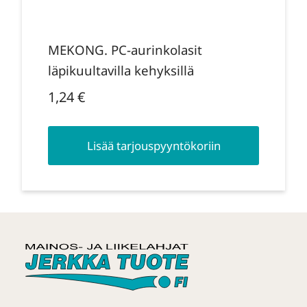
MEKONG. PC-aurinkolasit
läpikuultavilla kehyksillä
1,24
€
Lisää tarjouspyyntökoriin