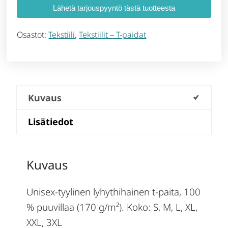
Lähetä tarjouspyyntö tästä tuotteesta
Osastot:
Tekstiili
,
Tekstiilit – T-paidat
Kuvaus
Lisätiedot
Kuvaus
Unisex-tyylinen lyhythihainen t-paita, 100
% puuvillaa (170 g/m²). Koko: S, M, L, XL,
XXL, 3XL