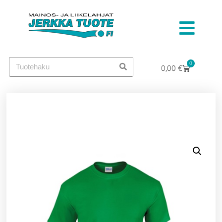
0
0,00
€