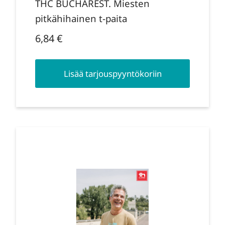
THC BUCHAREST. Miesten
pitkähihainen t-paita
6,84
€
Lisää tarjouspyyntökoriin