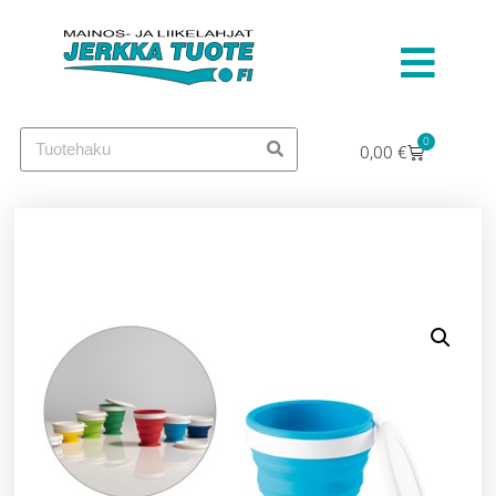
0
0,00
€