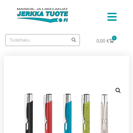
0
0,00
€