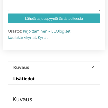
Lähetä tarjouspyyntö tästä tuotteesta
Osastot:
Kirjoittaminen – ECOlogiset
kuulakärkikynät
,
Kynät
Kuvaus
Lisätiedot
Kuvaus