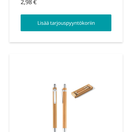
2,98
€
Lisää tarjouspyyntökoriin