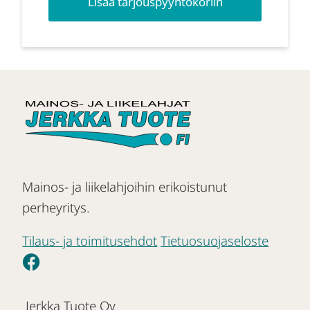
Lisää tarjouspyyntökoriin
Mainos- ja liikelahjoihin erikoistunut
perheyritys.
Tilaus- ja toimitusehdot
Tietuosuojaseloste
Jerkka Tuote Oy