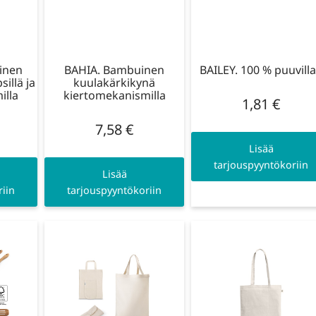
inen
BAHIA. Bambuinen
BAILEY. 100 % puuvill
sillä ja
kuulakärkikynä
illa
kiertomekanismilla
1,81
€
7,58
€
Lisää
tarjouspyyntökoriin
Lisää
iin
tarjouspyyntökoriin