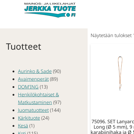
Näytetään tulokset 
Tuotteet
Aurinko & Sade
(90)
Avaimenperät
(89)
DOM'ING
(13)
Henkilökohtaiset &
Matkustaminen
(97)
Juomatuotteet
(144)
Kärkituote
(24)
75096. SET Lanyar
Kesä
(1)
Long (Ø 5 mm), 
karabiinihaka ja Ø
Koti
(115)