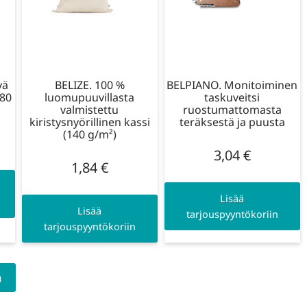
yä
BELIZE. 100 %
BELPIANO. Monitoiminen
180
luomupuuvillasta
taskuveitsi
valmistettu
ruostumattomasta
kiristysnyörillinen kassi
teräksestä ja puusta
(140 g/m²)
3,04
€
1,84
€
Lisää
Lisää
tarjouspyyntökoriin
tarjouspyyntökoriin
a