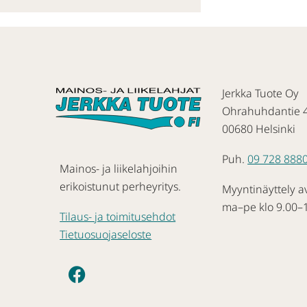
Jerkka Tuote Oy
Ohrahuhdantie 
00680 Helsinki
Puh.
09 728 888
Mainos- ja liikelahjoihin
erikoistunut perheyritys.
Myyntinäyttely a
ma–pe klo 9.00–
Tilaus- ja toimitusehdot
Tietuosuojaseloste