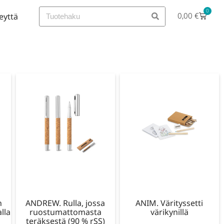
0
0,00
€
eyttä
n
ANDREW. Rulla, jossa
ANIM. Värityssetti
lla
ruostumattomasta
värikynillä
teräksestä (90 % rSS)