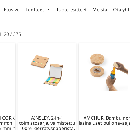
Etusivu
Tuotteet
Tuote-esitteet
Meistä
Ota yht
1–20 / 276
d CORK
AINSLEY. 2-in-1
AMCHUR. Bambuine
9 mm:n
toimistosarja, valmistettu
lasinaluset pullonavaaja
 5 mm:n
100 % kierrätyspaperista,