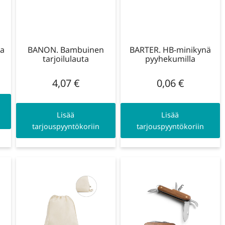
aa
BANON. Bambuinen
BARTER. HB-minikynä
tarjoilulauta
pyyhekumilla
4,07
€
0,06
€
Lisää
Lisää
tarjouspyyntökoriin
tarjouspyyntökoriin