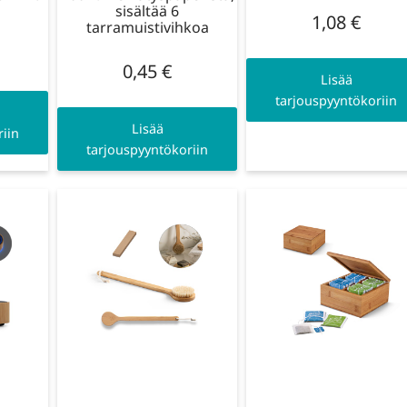
sisältää 6
1,08
€
tarramuistivihkoa
0,45
€
Lisää
tarjouspyyntökoriin
Lisää
iin
tarjouspyyntökoriin