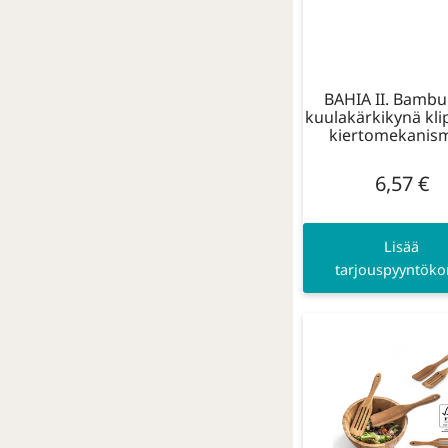
BAHIA II. Bambu
kuulakärkikynä klip
kiertomekanism
6,57
€
Lisää
tarjouspyyntökor