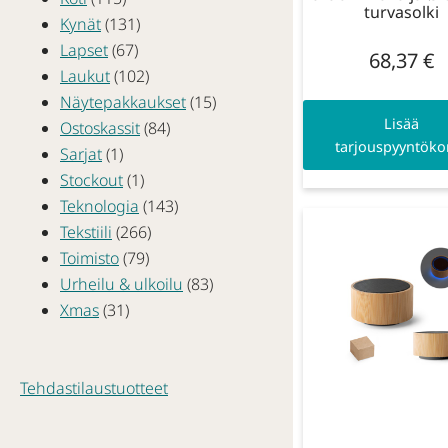
turvasolki
Kynät
(131)
Lapset
(67)
68,37
€
Laukut
(102)
Näytepakkaukset
(15)
Lisää
Ostoskassit
(84)
tarjouspyyntökor
Sarjat
(1)
Stockout
(1)
Teknologia
(143)
Tekstiili
(266)
Toimisto
(79)
Urheilu & ulkoilu
(83)
Xmas
(31)
Tehdastilaustuotteet