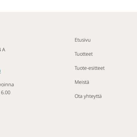
Etusivu
4 A
Tuotteet
Tuote-esitteet
0
Meistä
voinna
16.00
Ota yhteyttä