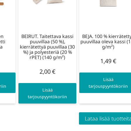
en
BEIRUT. Taitettava kassi
BEJA. 100 % kierrätett
tti
puuvillaa (50 %),
puuvillaa oleva kassi (
ta
kierrätettyä puuvillaa (30
g/m²)
%) ja polyesteriä (20 %
rPET) (140 g/m²)
1,49
€
2,00
€
Lisää
iin
tarjouspyyntökoriin
Lisää
tarjouspyyntökoriin
Lataa lisää tuotteit