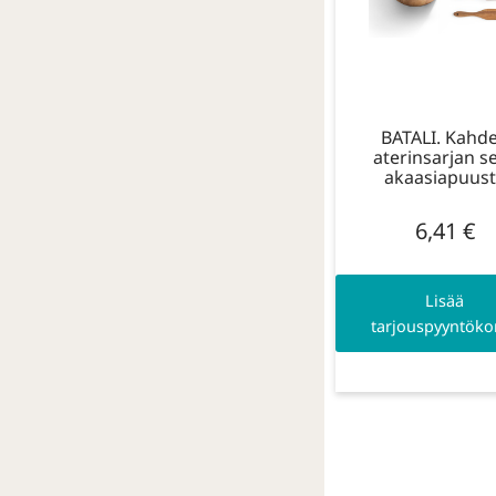
BATALI. Kahd
aterinsarjan se
akaasiapuus
6,41
€
Lisää
tarjouspyyntökor