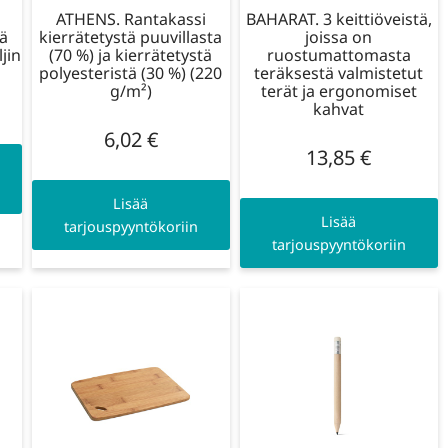
ATHENS. Rantakassi
BAHARAT. 3 keittiöveistä,
jä
kierrätetystä puuvillasta
joissa on
jin
(70 %) ja kierrätetystä
ruostumattomasta
polyesteristä (30 %) (220
teräksestä valmistetut
g/m²)
terät ja ergonomiset
kahvat
6,02
€
13,85
€
Lisää
Lisää
tarjouspyyntökoriin
tarjouspyyntökoriin