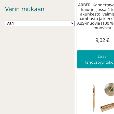
ARBER. Kannettava
Värin mukaan
kaiutin, jossa 4 
akunkesto, valmi
bambusta ja kierr
ABS-muovia (100 % 
muovista
9,02
€
Lisää
tarjouspyyntökor