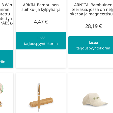
 3 W:n
ARKIN. Bambuinen
ARNICA. Bambuinen
tunnin
suihku- ja kylpyharja
teerasia, jossa on nel
stettu
lokeroa ja magneettisul
ätettyä
4,47
€
rABS),-
28,19
€
Lisää
Lisää
tarjouspyyntökoriin
tarjouspyyntökoriin
iin