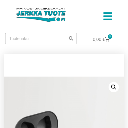
0
0,00
€