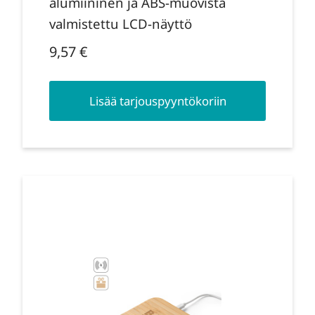
alumiininen ja ABS-muovista
valmistettu LCD-näyttö
9,57
€
Lisää tarjouspyyntökoriin