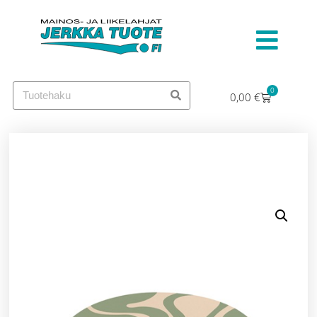
0
0,00
€