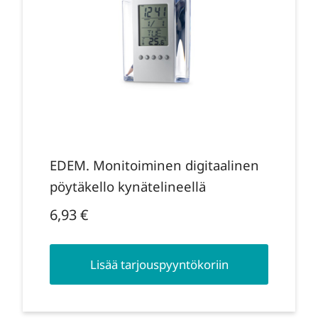
EDEM. Monitoiminen digitaalinen
pöytäkello kynätelineellä
6,93
€
Lisää tarjouspyyntökoriin