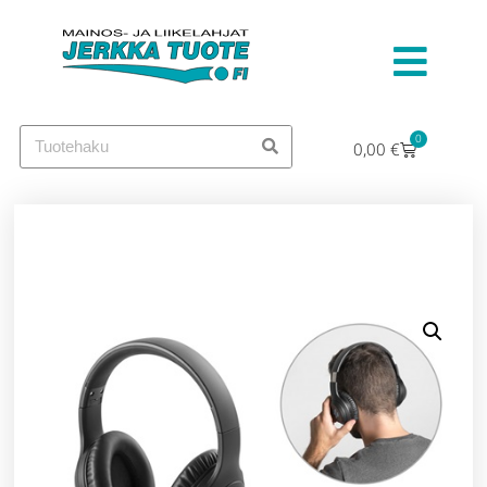
0
0,00
€