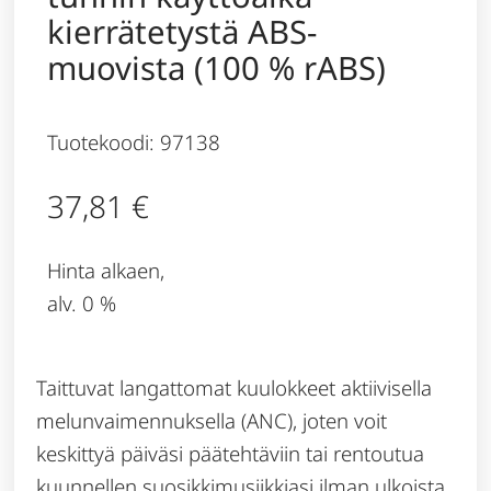
kierrätetystä ABS-
muovista (100 % rABS)
Tuotekoodi: 97138
37,81
€
Hinta alkaen,
alv. 0 %
Taittuvat langattomat kuulokkeet aktiivisella
melunvaimennuksella (ANC), joten voit
keskittyä päiväsi päätehtäviin tai rentoutua
kuunnellen suosikkimusiikkiasi ilman ulkoista