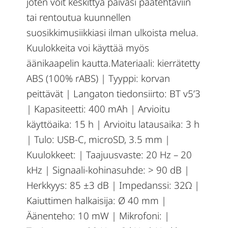
joten voit keskittyä päiväsi päätehtäviin
tai rentoutua kuunnellen
suosikkimusiikkiasi ilman ulkoista melua.
Kuulokkeita voi käyttää myös
äänikaapelin kautta.Materiaali: kierrätetty
ABS (100% rABS) | Tyyppi: korvan
peittävät | Langaton tiedonsiirto: BT v5’3
| Kapasiteetti: 400 mAh | Arvioitu
käyttöaika: 15 h | Arvioitu latausaika: 3 h
| Tulo: USB-C, microSD, 3.5 mm |
Kuulokkeet: | Taajuusvaste: 20 Hz – 20
kHz | Signaali-kohinasuhde: > 90 dB |
Herkkyys: 85 ±3 dB | Impedanssi: 32Ω |
Kaiuttimen halkaisija: Ø 40 mm |
Äänenteho: 10 mW | Mikrofoni: |