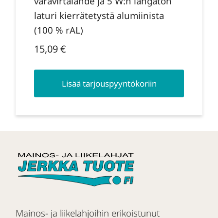
varavirtalähde ja 5 W:n langaton
laturi kierrätetystä alumiinista
(100 % rAL)
15,09
€
Lisää tarjouspyyntökoriin
Mainos- ja liikelahjoihin erikoistunut