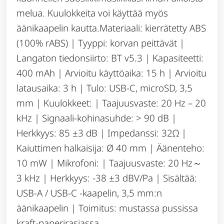
melua. Kuulokkeita voi käyttää myös
äänikaapelin kautta.Materiaali: kierrätetty ABS
(100% rABS) | Tyyppi: korvan peittävät |
Langaton tiedonsiirto: BT v5.3 | Kapasiteetti:
400 mAh | Arvioitu käyttöaika: 15 h | Arvioitu
latausaika: 3 h | Tulo: USB-C, microSD, 3,5
mm | Kuulokkeet: | Taajuusvaste: 20 Hz – 20
kHz | Signaali-kohinasuhde: > 90 dB |
Herkkyys: 85 ±3 dB | Impedanssi: 32Ω |
Kaiuttimen halkaisija: Ø 40 mm | Äänenteho:
10 mW | Mikrofoni: | Taajuusvaste: 20 Hz～
3 kHz | Herkkyys: -38 ±3 dBV/Pa | Sisältää:
USB-A / USB-C -kaapelin, 3,5 mm:n
äänikaapelin | Toimitus: mustassa pussissa
kraft-paperirasiassa