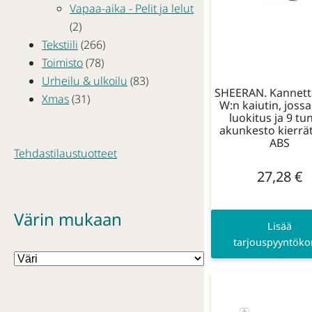
Vapaa-aika - Pelit ja lelut
(2)
Tekstiili
(266)
Toimisto
(78)
Urheilu & ulkoilu
(83)
SHEERAN. Kannett
Xmas
(31)
W:n kaiutin, jossa
luokitus ja 9 tu
akunkesto kierrä
ABS
Tehdastilaustuotteet
27,28
€
Värin mukaan
Lisää
tarjouspyyntökor