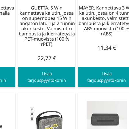
ettava
GUETTA. 5 W:n
MAYER. Kannettava 3 
malla
kannettava kaiutin, jossa
kaiutin, jossa on 4 tun
on supernopea 15 W:n
akunkesto, valmistet
langaton laturi ja 2 tunnin
bambusta ja kierrätety
akunkesto. Valmistettu
ABS-muovista (100 
bambusta ja kierrätetystä
rABS)
PET-muovista (100 %
rPET)
11,34
€
22,77
€
Lisää
Lisää
iin
tarjouspyyntökoriin
tarjouspyyntökoriin