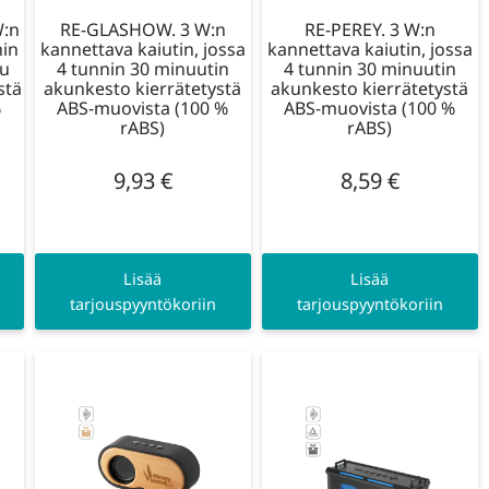
W:n
RE-GLASHOW. 3 W:n
RE-PEREY. 3 W:n
nin
kannettava kaiutin, jossa
kannettava kaiutin, jossa
tu
4 tunnin 30 minuutin
4 tunnin 30 minuutin
stä
akunkesto kierrätetystä
akunkesto kierrätetystä
%
ABS-muovista (100 %
ABS-muovista (100 %
rABS)
rABS)
9,93
€
8,59
€
Lisää
Lisää
tarjouspyyntökoriin
tarjouspyyntökoriin