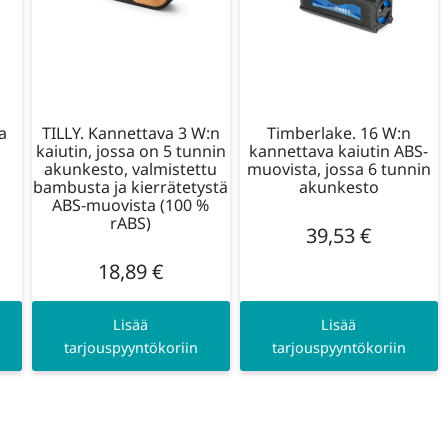
a
TILLY. Kannettava 3 W:n
Timberlake. 16 W:n
kaiutin, jossa on 5 tunnin
kannettava kaiutin ABS-
akunkesto, valmistettu
muovista, jossa 6 tunnin
bambusta ja kierrätetystä
akunkesto
ABS-muovista (100 %
rABS)
39,53
€
18,89
€
Lisää
Lisää
tarjouspyyntökoriin
tarjouspyyntökoriin