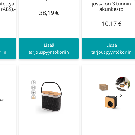
ätettyä
jossa on 3 tunnin
rABS),-
akunkesto
38,19
€
10,17
€
Lisää
Lisää
iin
tarjouspyyntökoriin
tarjouspyyntökoriin