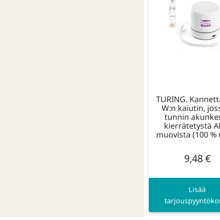
TURING. Kannett
W:n kaiutin, jos
tunnin akunke
kierrätetystä A
muovista (100 % 
9,48
€
Lisää
tarjouspyyntökor