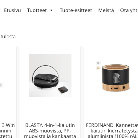
Etusivu
Tuotteet
Tuote-esitteet
Meistä
Ota yht
tulosta
 3 W:n
BLASTY. 4-in-1-kaiutin
FERDINAND. Kannetta
tunnin
ABS-muovista, PP-
kaiutin kierrätetystä
stettu
muovista ja kankaasta
alumiinista (100% rAL)