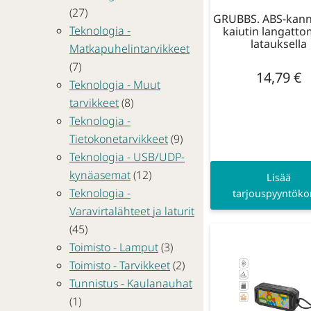
(27)
GRUBBS. ABS-kann
Teknologia -
kaiutin langatto
latauksella
Matkapuhelintarvikkeet
(7)
14,79
€
Teknologia - Muut
tarvikkeet
(8)
Teknologia -
Tietokonetarvikkeet
(9)
Teknologia - USB/UDP-
kynäasemat
(12)
Lisää
Teknologia -
tarjouspyyntökor
Varavirtalähteet ja laturit
(45)
Toimisto - Lamput
(3)
Toimisto - Tarvikkeet
(2)
Tunnistus - Kaulanauhat
(1)