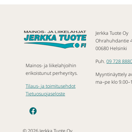
Jerkka Tuote Oy
Ohrahuhdantie 
00680 Helsinki
Puh.
09 728 888
Mainos- ja liikelahjoihin
erikoistunut perheyritys.
Myyntinäyttely a
ma–pe klo 9.00–
Tilaus- ja toimitusehdot
Tietuosuojaseloste
© 2026 Jerkka Tuote Oy