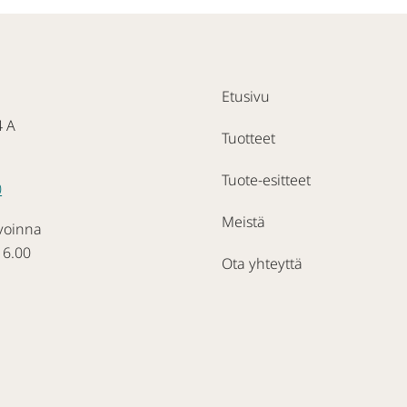
Etusivu
4 A
Tuotteet
Tuote-esitteet
0
Meistä
voinna
16.00
Ota yhteyttä