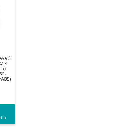
ava 3
sa 4
sto
BS-
rABS)
iin