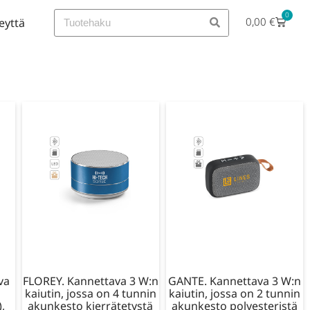
0
0,00
€
eyttä
va
FLOREY. Kannettava 3 W:n
GANTE. Kannettava 3 W:n
kaiutin, jossa on 4 tunnin
kaiutin, jossa on 2 tunnin
,
akunkesto kierrätetystä
akunkesto polyesteristä