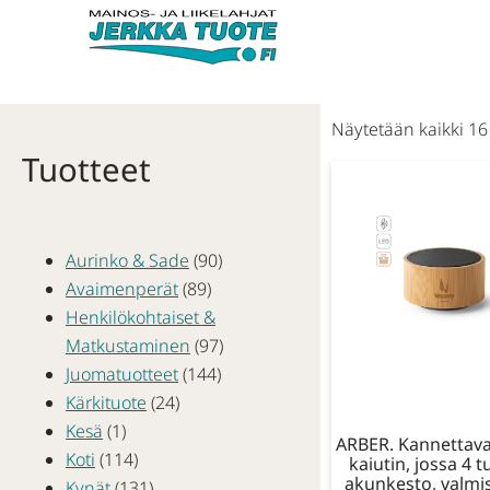
Näytetään kaikki 16 
Tuotteet
Aurinko & Sade
(90)
Avaimenperät
(89)
Henkilökohtaiset &
Matkustaminen
(97)
Juomatuotteet
(144)
Kärkituote
(24)
Kesä
(1)
ARBER. Kannettava
Koti
(114)
kaiutin, jossa 4 
akunkesto, valmi
Kynät
(131)