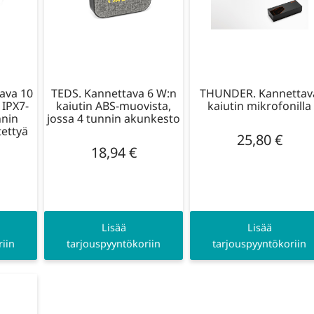
ava 10
TEDS. Kannettava 6 W:n
THUNDER. Kannettav
 IPX7-
kaiutin ABS-muovista,
kaiutin mikrofonilla
nnin
jossa 4 tunnin akunkesto
tettyä
25,80
€
18,94
€
Lisää
Lisää
iin
tarjouspyyntökoriin
tarjouspyyntökoriin