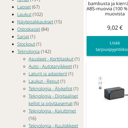
bambusta ja kierr
Lapset
(67)
ABS-muovia (100 % 
muovista
Laukut
(102)
Näytepakkaukset
(15)
9,02
€
Ostoskassit
(84)
Sarjat
(1)
Lisää
Stockout
(1)
tarjouspyyntökor
Teknologia
(142)
Asusteet - Korttitaskut
(1)
Auto - Autotarvikkeet
(1)
Laturit ja adapterit
(1)
Laukut - Reput
(1)
Teknologia - Älykellot
(1)
Teknologia - Digitaaliset
kellot ja pöytäasemat
(5)
Teknologia - Kaiuttimet
(16)
Teknologia - Kuulokkeet