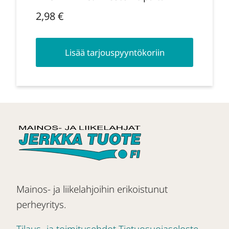
2,98
€
Lisää tarjouspyyntökoriin
Mainos- ja liikelahjoihin erikoistunut
perheyritys.
Tilaus- ja toimitusehdot
Tietuosuojaseloste