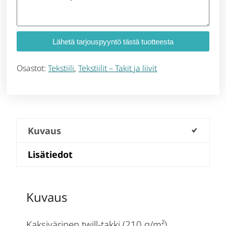
Lähetä tarjouspyyntö tästä tuotteesta
Osastot:
Tekstiili
,
Tekstiilit – Takit ja liivit
Kuvaus
Lisätiedot
Kuvaus
Kaksivärinen twill-takki (210 g/m²)