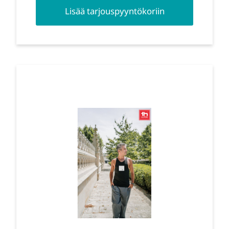
Lisää tarjouspyyntökoriin