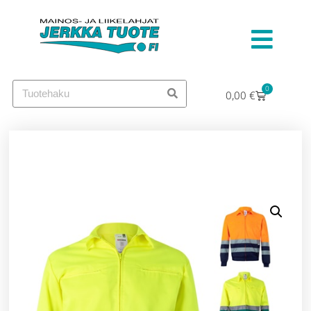
0
0,00
€