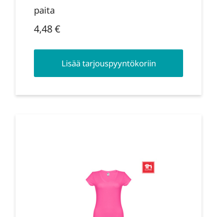
paita
4,48
€
Lisää tarjouspyyntökoriin