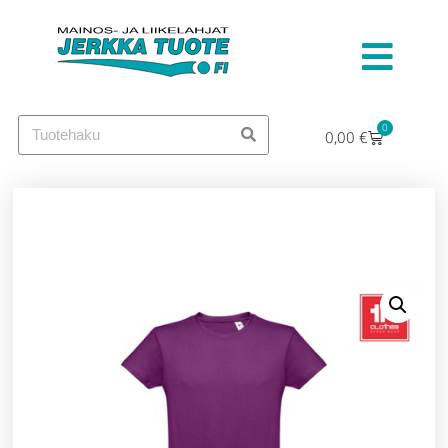
0
0,00
€