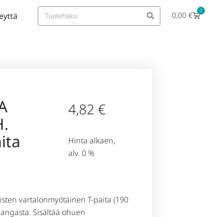
0
0,00
€
eyttä
A
4,82
€
.
ita
Hinta alkaen,
alv. 0 %
isten vartalonmyötäinen T-paita (190
alangasta. Sisältää ohuen