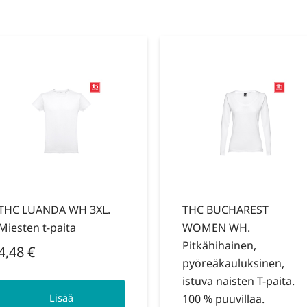
THC LUANDA WH 3XL.
THC BUCHAREST
Miesten t-paita
WOMEN WH.
Pitkähihainen,
4,48
€
pyöreäkauluksinen,
istuva naisten T-paita.
Lisää
100 % puuvillaa.