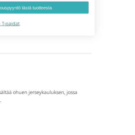
jouspyyntö tästä tuotteesta
 – T-paidat
isältää ohuen jerseykauluksen, jossa
L