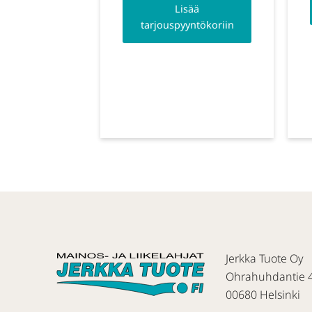
Lisää
tarjouspyyntökoriin
Jerkka Tuote Oy
Ohrahuhdantie 
00680 Helsinki