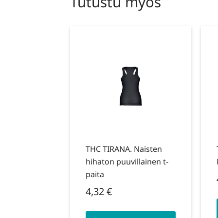
Tutustu myös
THC TIRANA. Naisten
hihaton puuvillainen t-
paita
4,32
€