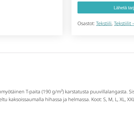
Lähetä tar
Osastot:
Tekstiili
,
Tekstiilit
nmyötäinen T-paita (190 g/m²) karstatusta puuvillalangasta. S
u kaksoissaumalla hihassa ja helmassa. Koot: S, M, L, XL, XX