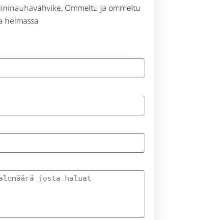
atiininauhavahvike. Ommeltu ja ommeltu
ja helmassa