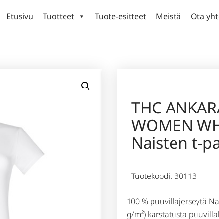
Etusivu
Tuotteet
Tuote-esitteet
Meistä
Ota yht
THC ANKAR
WOMEN WH
Naisten t-pa
Tuotekoodi: 30113
100 % puuvillajerseytä Na
g/m²) karstatusta puuvill