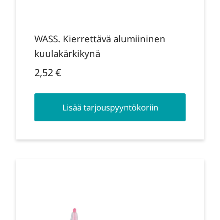
WASS. Kierrettävä alumiininen
kuulakärkikynä
2,52
€
Lisää tarjouspyyntökoriin