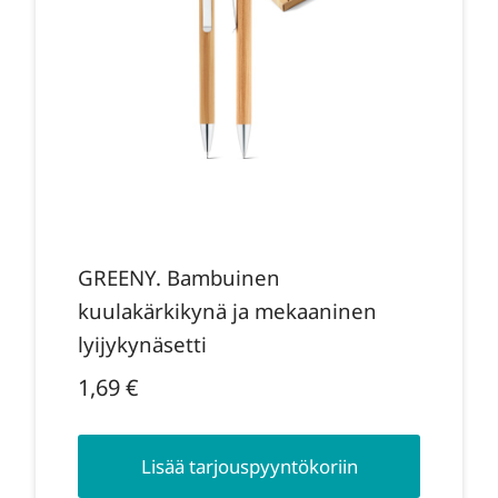
GREENY. Bambuinen
kuulakärkikynä ja mekaaninen
lyijykynäsetti
1,69
€
Lisää tarjouspyyntökoriin