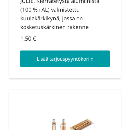
JULIE. Kierrätetystä alumiinista
(100 % rAL) valmistettu
kuulakärkikynä, jossa on
kosketuskärkinen rakenne
1,50
€
Lisää tarjouspyyntökoriin