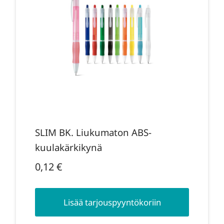
SLIM BK. Liukumaton ABS-
kuulakärkikynä
0,12
€
Lisää tarjouspyyntökoriin