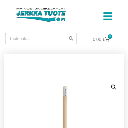
0
0,00
€