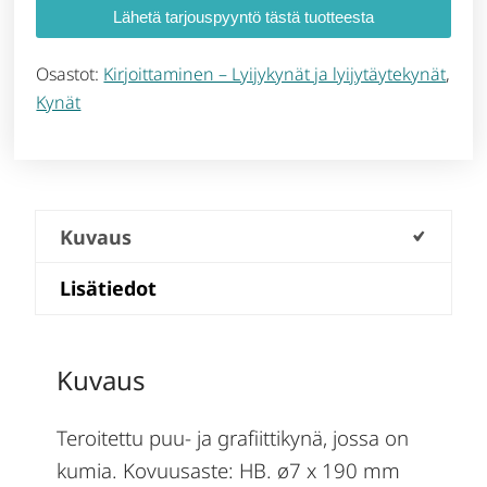
Lähetä tarjouspyyntö tästä tuotteesta
Osastot:
Kirjoittaminen – Lyijykynät ja lyijytäytekynät
,
Kynät
Kuvaus
Lisätiedot
Kuvaus
Teroitettu puu- ja grafiittikynä, jossa on
kumia. Kovuusaste: HB. ø7 x 190 mm