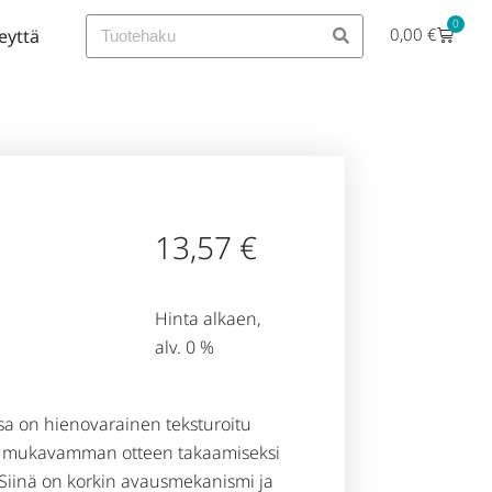
0
0,00
€
eyttä
13,57
€
Hinta alkaen,
alv. 0 %
sa on hienovarainen teksturoitu
a mukavamman otteen takaamiseksi
 Siinä on korkin avausmekanismi ja