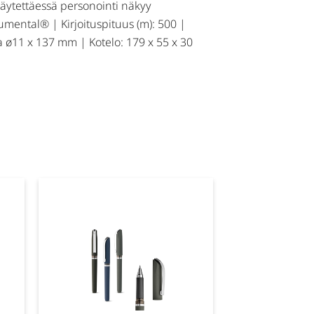
äytettäessä personointi näkyy
umental® | Kirjoituspituus (m): 500 |
 ø11 x 137 mm | Kotelo: 179 x 55 x 30