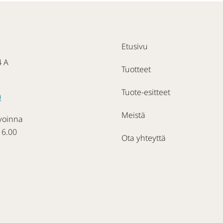
Etusivu
4 A
Tuotteet
Tuote-esitteet
0
Meistä
voinna
16.00
Ota yhteyttä