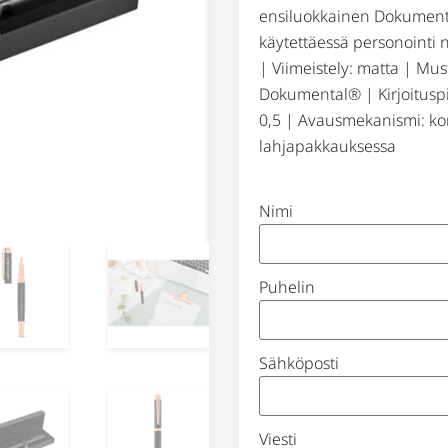
ensiluokkainen Dokument
käytettäessä personointi 
| Viimeistely: matta | Mu
Dokumental® | Kirjoituspi
0,5 | Avausmekanismi: ko
lahjapakkauksessa
Nimi
Puhelin
Sähköposti
Viesti