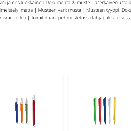
smi ja ensiluokkainen Dokumental®-muste. Laserkaiverrusta k
iimeistely: matta | Musteen väri: musta | Musteen tyyppi: Dok
ismi: korkki | Toimitetaan: pehmustetussa lahjapakkauksessa