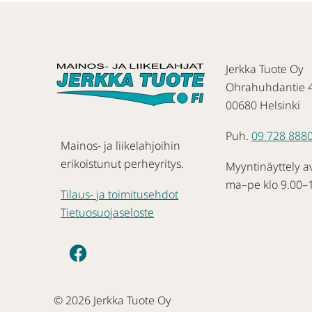
Jerkka Tuote Oy
Ohrahuhdantie 
00680 Helsinki
Puh.
09 728 888
Mainos- ja liikelahjoihin
erikoistunut perheyritys.
Myyntinäyttely a
ma–pe klo 9.00–
Tilaus- ja toimitusehdot
Tietuosuojaseloste
© 2026 Jerkka Tuote Oy