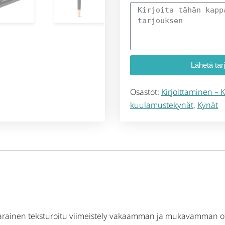
Lähetä tar
Osastot:
Kirjoittaminen – K
kuulamustekynät
,
Kynät
varainen teksturoitu viimeistely vakaamman ja mukavamman ot