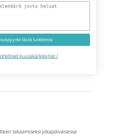
jouspyyntö tästä tuotteesta
orkilliset kuulakärkikynät /
teen takaamiseksi jokapäiväisessä