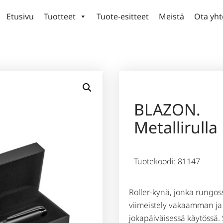
Etusivu
Tuotteet
Tuote-esitteet
Meistä
Ota yht
BLAZON.
Metallirulla
Tuotekoodi: 81147
Roller-kynä, jonka rungos
viimeistely vakaamman j
jokapäiväisessä käytössä.