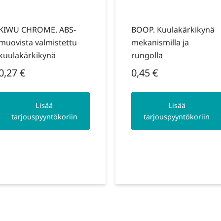
KIWU CHROME. ABS-
BOOP. Kuulakärkikynä
muovista valmistettu
mekanismilla ja
kuulakärkikynä
rungolla
0,27
€
0,45
€
Lisää
Lisää
tarjouspyyntökoriin
tarjouspyyntökoriin