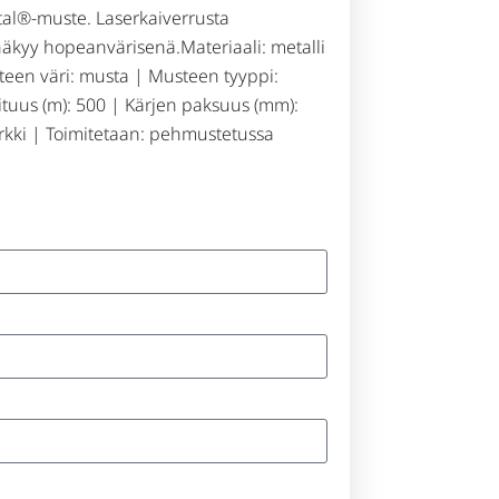
al®-muste. Laserkaiverrusta
näkyy hopeanvärisenä.Materiaali: metalli
steen väri: musta | Musteen tyyppi:
tuus (m): 500 | Kärjen paksuus (mm):
rkki | Toimitetaan: pehmustetussa