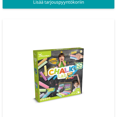
Lisää tarjouspyyntökoriin