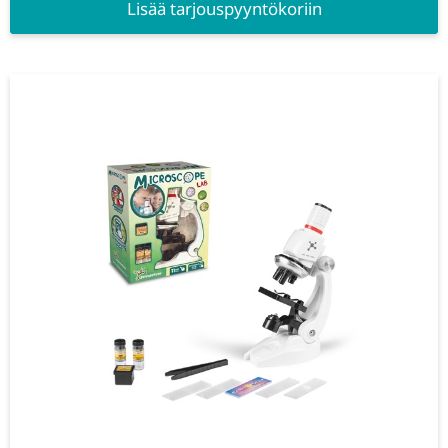
Lisää tarjouspyyntökoriin