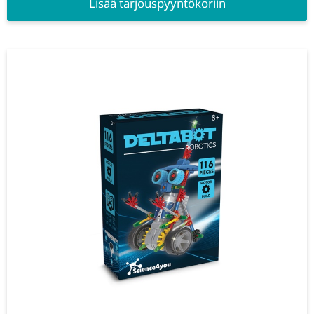
Lisää tarjouspyyntökoriin