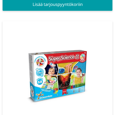
Lisää tarjouspyyntökoriin