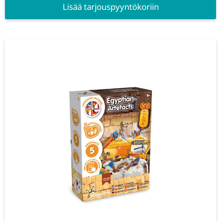
Lisää tarjouspyyntökoriin