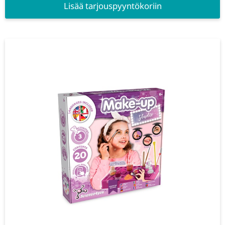
Lisää tarjouspyyntökoriin