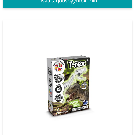
Lisää tarjouspyyntökoriin