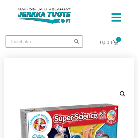
0
0,00
€