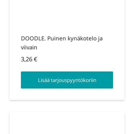
DOODLE. Puinen kynäkotelo ja
viivain
3,26
€
Lisää tarjouspyyntökoriin