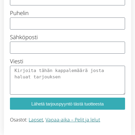
Puhelin
Sähköposti
Viesti
Lähetä tarjouspyyntö tästä tuotteesta
Osastot:
Lapset
,
Vapaa-aika – Pelit ja lelut