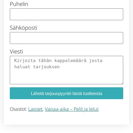
Puhelin
Sähköposti
Viesti
Lähetä tarjouspyyntö tästä tuotteesta
Osastot:
Lapset
,
Vapaa-aika – Pelit ja lelut