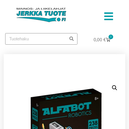
0
0,00
€