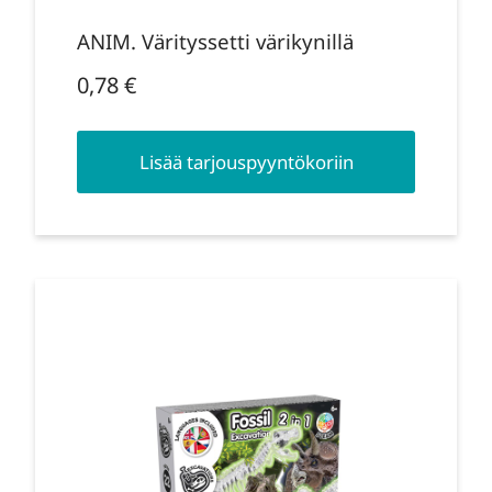
ANIM. Värityssetti värikynillä
0,78
€
Lisää tarjouspyyntökoriin