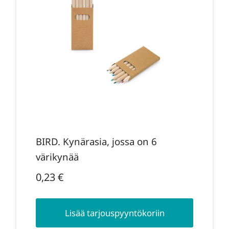
BIRD. Kynärasia, jossa on 6
värikynää
0,23
€
Lisää tarjouspyyntökoriin