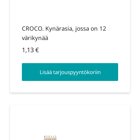
CROCO. Kynärasia, jossa on 12
värikynää
1,13
€
Lisää tarjouspyyntökoriin