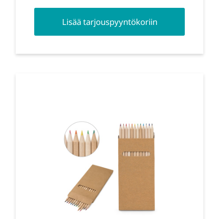
Lisää tarjouspyyntökoriin