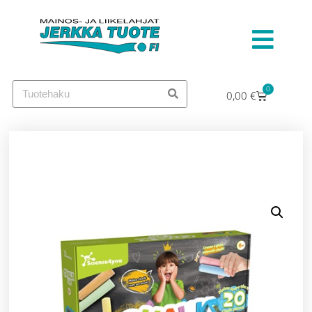
0
0,00
€