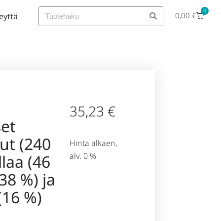
0
0,00
€
eyttä
35,23
€
et
ut (240
Hinta alkaen,
alv. 0 %
laa (46
38 %) ja
(16 %)