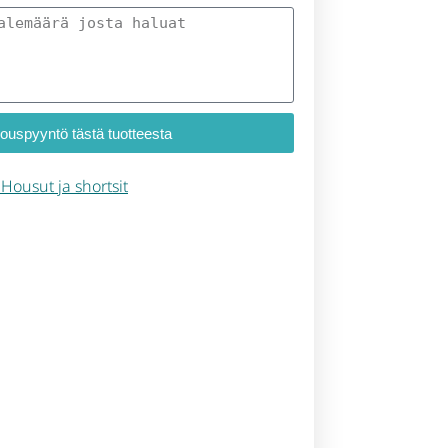
jouspyyntö tästä tuotteesta
– Housut ja shortsit