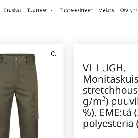
Etusivu
Tuotteet
Tuote-esitteet
Meistä
Ota yht
VL LUGH.
Monitaskuis
stretchhous
g/m²) puuvil
%), EME:tä (
polyesteriä 