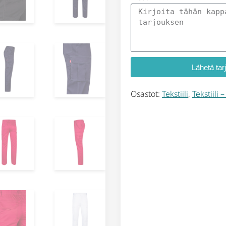
Lähetä tar
Osastot:
Tekstiili
,
Tekstiili 