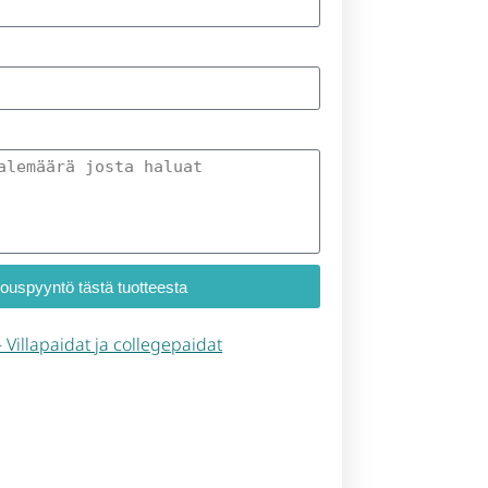
jouspyyntö tästä tuotteesta
 – Villapaidat ja collegepaidat