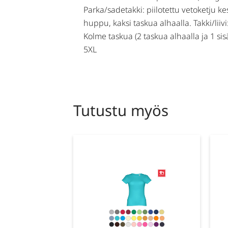
Parka/sadetakki: piilotettu vetoketju kes
huppu, kaksi taskua alhaalla. Takki/liivi
Kolme taskua (2 taskua alhaalla ja 1 s
5XL
Tutustu myös