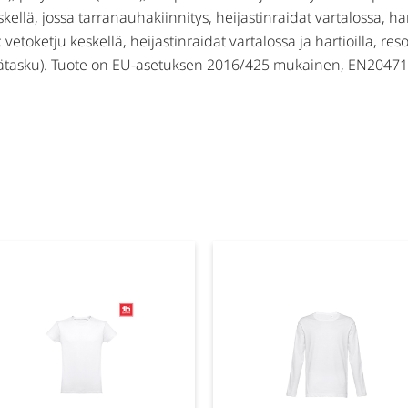
kellä, jossa tarranauhakiinnitys, heijastinraidat vartalossa, har
: vetoketju keskellä, heijastinraidat vartalossa ja hartioilla, re
isätasku). Tuote on EU-asetuksen 2016/425 mukainen, EN20471-se