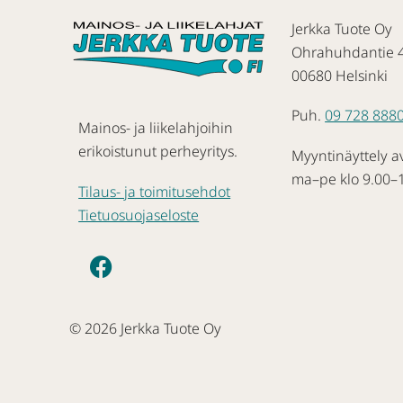
Jerkka Tuote Oy
Ohrahuhdantie 
00680 Helsinki
Puh.
09 728 888
Mainos- ja liikelahjoihin
erikoistunut perheyritys.
Myyntinäyttely a
ma–pe klo 9.00–
Tilaus- ja toimitusehdot
Tietuosuojaseloste
© 2026 Jerkka Tuote Oy