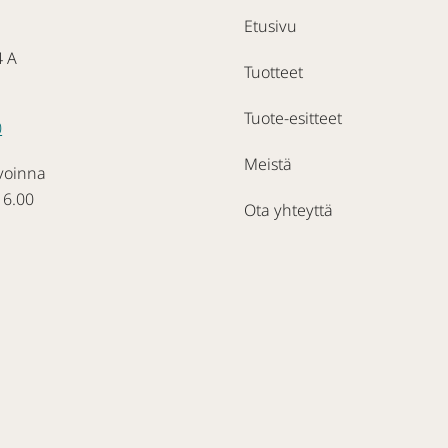
Etusivu
4 A
Tuotteet
Tuote-esitteet
0
Meistä
voinna
16.00
Ota yhteyttä