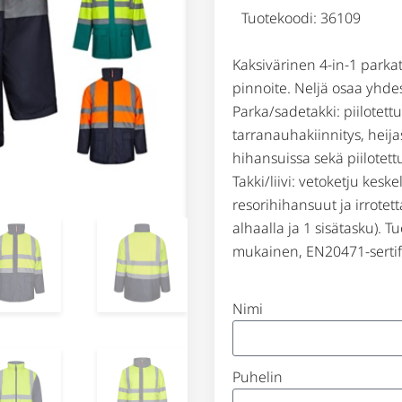
Tuotekoodi: 36109
Kaksivärinen 4-in-1 parkat
pinnoite. Neljä osaa yhdess
Parka/sadetakki: piilotettu
tarranauhakiinnitys, heijas
hihansuissa sekä piilotett
Takki/liivi: vetoketju keskel
resorihihansuut ja irrotet
alhaalla ja 1 sisätasku).
mukainen, EN20471-sertifi
Nimi
Puhelin