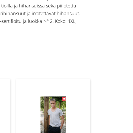
tioilla ja hihansuissa sekä piilotettu
sorihihansuut ja irrotettavat hihansuut.
rtifioitu ja luokka Nº 2. Koko: 4XL,