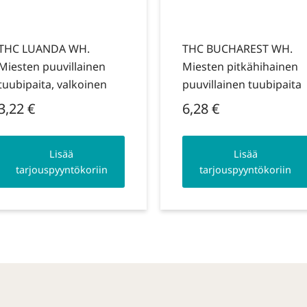
THC LUANDA WH.
THC BUCHAREST WH.
Miesten puuvillainen
Miesten pitkähihainen
tuubipaita, valkoinen
puuvillainen tuubipaita
3,22
€
6,28
€
Lisää
Lisää
tarjouspyyntökoriin
tarjouspyyntökoriin