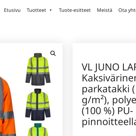
Etusivu
Tuotteet
Tuote-esitteet
Meistä
Ota yht
VL JUNO LA
Kaksivärinen
parkatakki 
g/m²), polye
(100 %) PU-
pinnoitteell