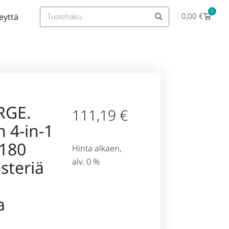
0
0,00
€
eyttä
RGE.
111,19
€
 4-in-1
(180
Hinta alkaen,
alv. 0 %
steriä
a