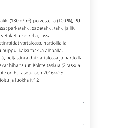
akki (180 g/m²), polyesteriä (100 %), PU-
ä: parkatakki, sadetakki, takki ja liivi.
 vetoketju keskellä, jossa
tinraidat vartalossa, hartioilla ja
u huppu, kaksi taskua alhaalla.
lä, heijastinraidat vartalossa ja hartioilla,
tavat hihansuut. Kolme taskua (2 taskua
 Tuote on EU-asetuksen 2016/425
oitu ja luokka Nº 2