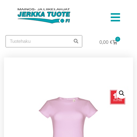
0
0,00
€