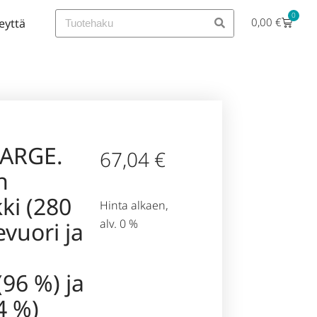
0
0,00
€
eyttä
LARGE.
67,04
€
n
kki (280
Hinta alkaen,
alv. 0 %
evuori ja
(96 %) ja
4 %)