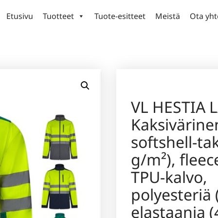
Etusivu
Tuotteet
Tuote-esitteet
Meistä
Ota yht
VL HESTIA 
Kaksivärine
softshell-ta
g/m²), fleec
TPU-kalvo,
polyesteriä 
elastaania (