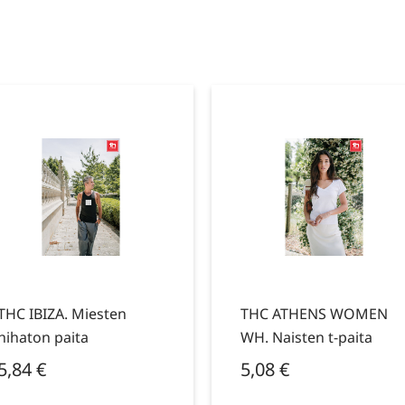
THC IBIZA. Miesten
THC ATHENS WOMEN
hihaton paita
WH. Naisten t-paita
5,84
€
5,08
€