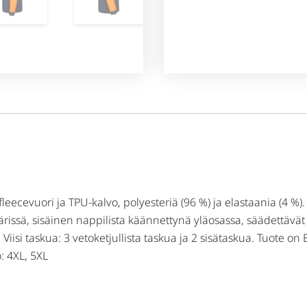
 fleecevuori ja TPU-kalvo, polyesteriä (96 %) ja elastaania (4 %
ärissä, sisäinen nappilista käännettynä yläosassa, säädettävä
. Viisi taskua: 3 vetoketjullista taskua ja 2 sisätaskua. Tuote
: 4XL, 5XL