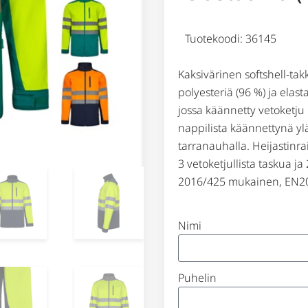
Tuotekoodi: 36145
Kaksivärinen softshell-takk
polyesteriä (96 %) ja elas
jossa käännetty vetoketju 
nappilista käännettynä yl
tarranauhalla. Heijastinrai
3 vetoketjullista taskua j
2016/425 mukainen, EN2047
Nimi
Puhelin