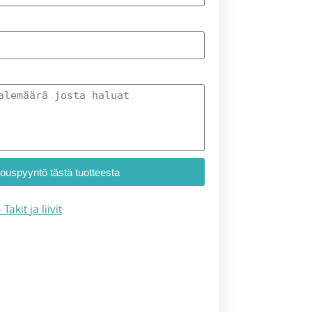
jouspyyntö tästä tuotteesta
 Takit ja liivit