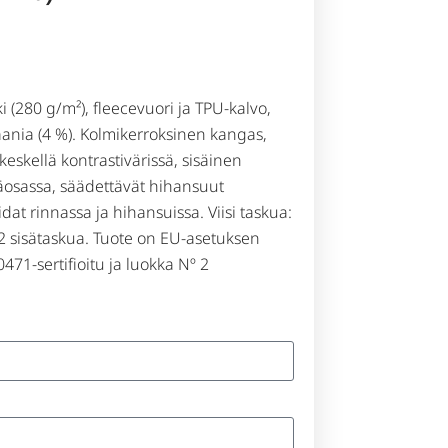
i (280 g/m²), fleecevuori ja TPU-kalvo,
taania (4 %). Kolmikerroksinen kangas,
keskellä kontrastivärissä, sisäinen
äosassa, säädettävät hihansuut
dat rinnassa ja hihansuissa. Viisi taskua:
a 2 sisätaskua. Tuote on EU-asetuksen
1-sertifioitu ja luokka Nº 2