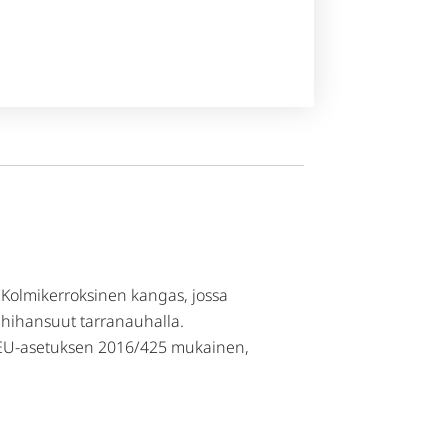
). Kolmikerroksinen kangas, jossa
t hihansuut tarranauhalla.
 on EU-asetuksen 2016/425 mukainen,