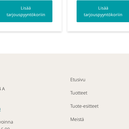
Lisää
Lisää
tarjouspyyntökoriin
tarjouspyyntökoriin
Etusivu
4 A
Tuotteet
Tuote-esitteet
0
Meistä
voinna