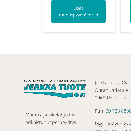
Lisää
tarjouspyyntökoriin
Jerkka Tuote Oy
Ohrahuhdantie 
00680 Helsinki
Puh.
09 728 888
Mainos- ja liikelahjoihin
erikoistunut perheyritys.
Myyntinäyttely a