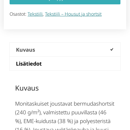
Osastot:
Tekstiili
,
Tekstiili – Housut ja shortsit
Kuvaus
Lisätiedot
Kuvaus
Monitaskuiset joustavat bermudashortsit
(240 g/m²), valmistettu puuvillasta (46
%), EME-kuidusta (38 %) ja polyesteristä
(16 %). Joustava vyötärönauha ja kuusi