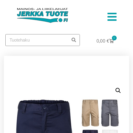
0
0,00
€