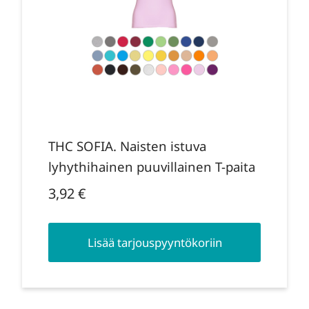
THC SOFIA. Naisten istuva
lyhythihainen puuvillainen T-paita
3,92
€
Lisää tarjouspyyntökoriin