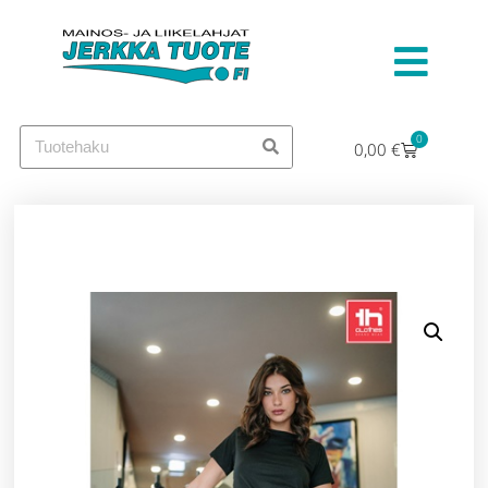
0
0,00
€