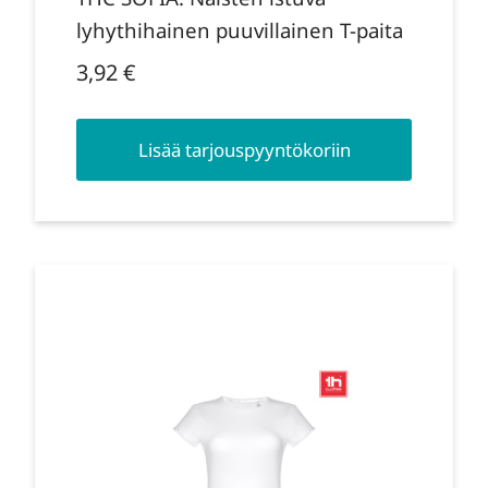
lyhythihainen puuvillainen T-paita
3,92
€
Lisää tarjouspyyntökoriin