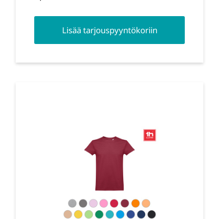
Lisää tarjouspyyntökoriin