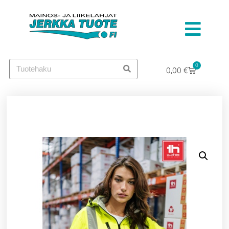
0
0,00
€