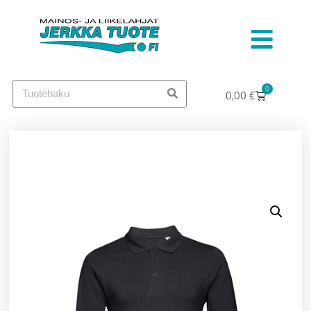
0
0,00
€