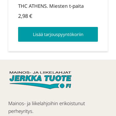
THC ATHENS. Miesten t-paita
2,98
€
Lisää tarjouspyyntökoriin
Mainos- ja liikelahjoihin erikoistunut
perheyritys.