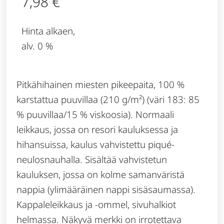
7,98
€
Hinta alkaen,
alv. 0 %
Pitkähihainen miesten pikeepaita, 100 %
karstattua puuvillaa (210 g/m²) (väri 183: 85
% puuvillaa/15 % viskoosia). Normaali
leikkaus, jossa on resori kauluksessa ja
hihansuissa, kaulus vahvistettu piqué-
neulosnauhalla. Sisältää vahvistetun
kauluksen, jossa on kolme samanväristä
nappia (ylimääräinen nappi sisäsaumassa).
Kappaleleikkaus ja -ommel, sivuhalkiot
helmassa. Näkyvä merkki on irrotettava