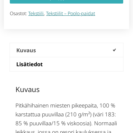
Osastot:
Tekstiili
,
Tekstiilit – Poolo-paidat
Kuvaus
Lisätiedot
Kuvaus
Pitkähihainen miesten pikeepaita, 100 %
karstattua puuvillaa (210 g/m²) (väri 183:
85 % puuvillaa/15 % viskoosia). Normaali
leikkaus, jossa on resori kauluksessa ja