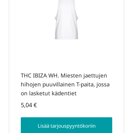
THC IBIZA WH. Miesten jaettujen
hihojen puuvillainen T-paita, jossa
on lasketut kädentiet
5,04
€
Lisää tarjouspyyntökoriin