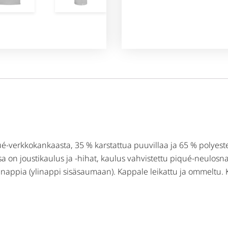
-verkkokankaasta, 35 % karstattua puuvillaa ja 65 % polyester
ssa on joustikaulus ja -hihat, kaulus vahvistettu piqué-neulosn
nappia (ylinappi sisäsaumaan). Kappale leikattu ja ommeltu. 