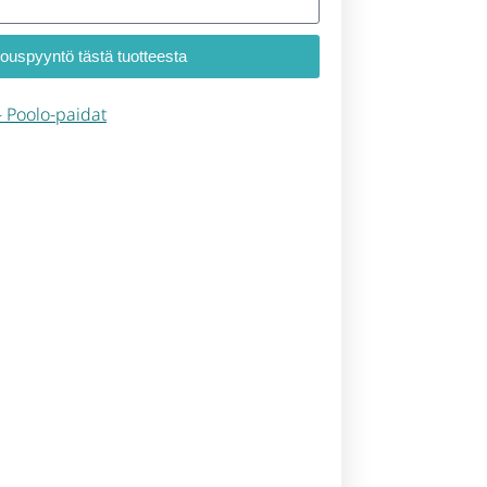
jouspyyntö tästä tuotteesta
 – Poolo-paidat