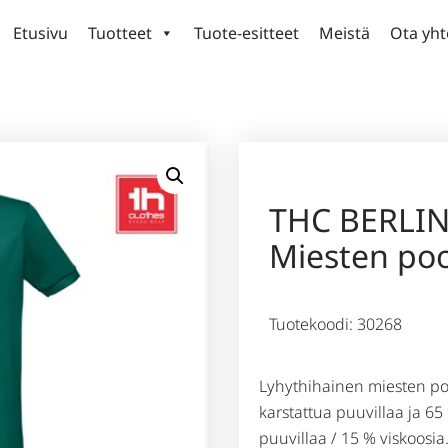
Etusivu
Tuotteet
Tuote-esitteet
Meistä
Ota yht
THC BERLIN
Miesten poo
Tuotekoodi: 30268
Lyhythihainen miesten po
karstattua puuvillaa ja 65
puuvillaa / 15 % viskoosia