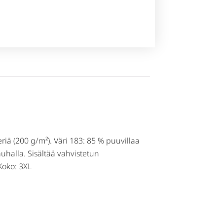
iä (200 g/m²). Väri 183: 85 % puuvillaa
auhalla. Sisältää vahvistetun
Koko: 3XL