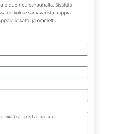
ttu piqué-neulosnauhalla. Sisältää
ossa on kolme samaväristä nappia
appale leikattu ja ommeltu