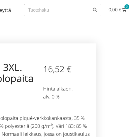
0
0,00
€
eyttä
 3XL.
16,52
€
lopaita
Hinta alkaen,
alv. 0 %
olopaita piqué-verkkokankaasta, 35 %
 % polyesteriä (200 g/m²). Väri 183: 85 %
. Normaali leikkaus, jossa on joustikaulus