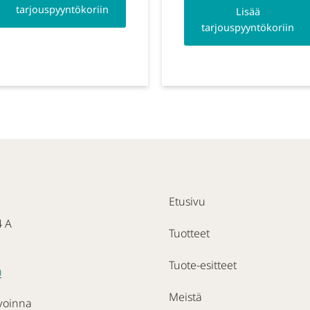
tarjouspyyntökoriin
Lisää
tarjouspyyntökoriin
Etusivu
4 A
Tuotteet
Tuote-esitteet
0
Meistä
voinna