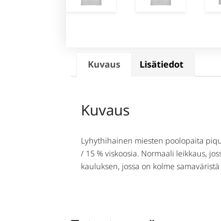
Kuvaus
Lisätiedot
Kuvaus
Lyhythihainen miesten poolopaita piqué
/ 15 % viskoosia. Normaali leikkaus, jo
kauluksen, jossa on kolme samaväristä 