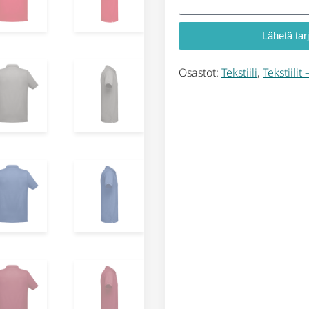
Lähetä tar
Osastot:
Tekstiili
,
Tekstiilit