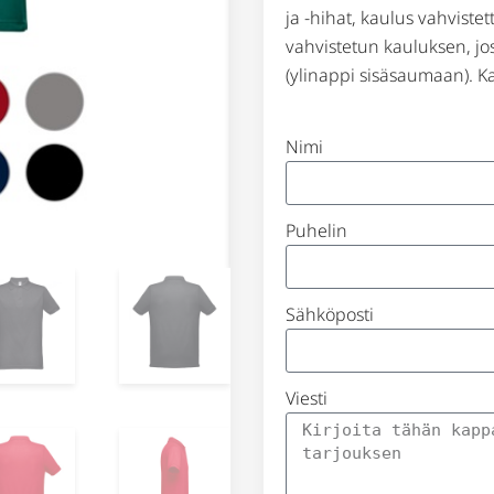
ja -hihat, kaulus vahviste
vahvistetun kauluksen, j
(ylinappi sisäsaumaan). K
Nimi
Puhelin
Sähköposti
Viesti