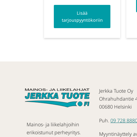
Lisää
tarjouspyyntökoriin
Jerkka Tuote Oy
Ohrahuhdantie 
00680 Helsinki
Puh.
09 728 888
Mainos- ja liikelahjoihin
erikoistunut perheyritys.
Myyntinäyttely a