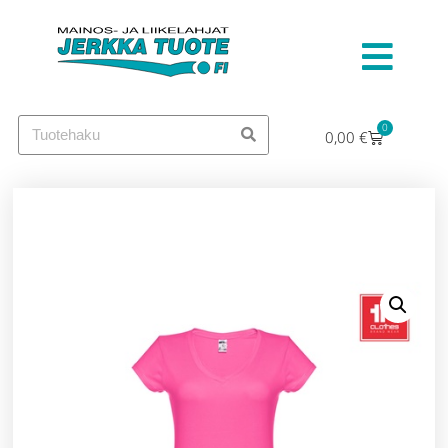
0
0,00
€