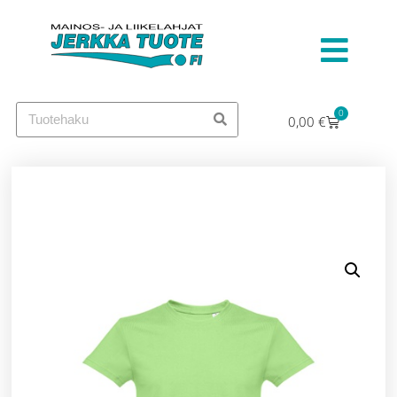
0
0,00
€