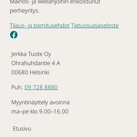
Mainos- ja liikelahjoihin erikoistunut
perheyritys.
Tilaus- ja toimitusehdot
Tietuosuojaseloste
Jerkka Tuote Oy
Ohrahuhdantie 4 A
00680 Helsinki
Puh.
09 728 8880
Myyntinäyttely avoinna
ma–pe klo 9.00–16.00
Etusivu