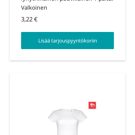
Valkoinen
3,22
€
Lisää tarjouspyyntökoriin