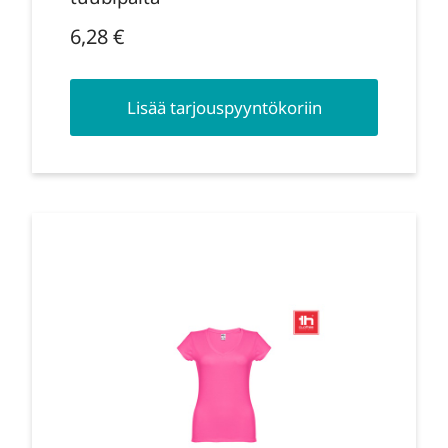
6,28
€
Lisää tarjouspyyntökoriin