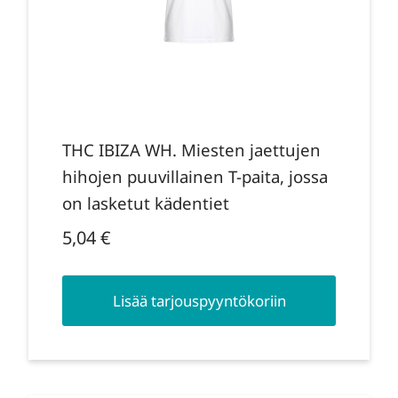
THC IBIZA WH. Miesten jaettujen
hihojen puuvillainen T-paita, jossa
on lasketut kädentiet
5,04
€
Lisää tarjouspyyntökoriin