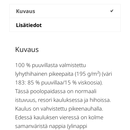
Kuvaus
Lisätiedot
Kuvaus
100 % puuvillasta valmistettu
lyhythihainen pikeepaita (195 g/m²) (väri
183: 85 % puuvillaa/15 % viskoosia).
Tässä poolopaidassa on normaali
istuvuus, resori kauluksessa ja hihoissa.
Kaulus on vahvistettu pikeenauhalla.
Edessä kauluksen vieressä on kolme
samanväristä nappia (ylinappi