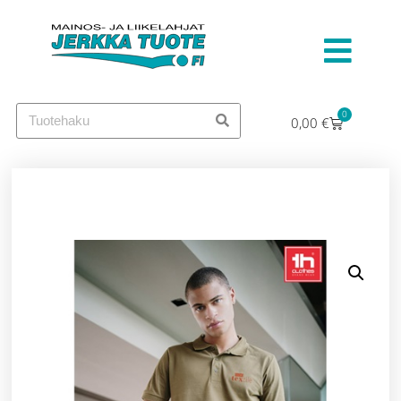
0
0,00
€