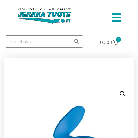
0
0,00
€