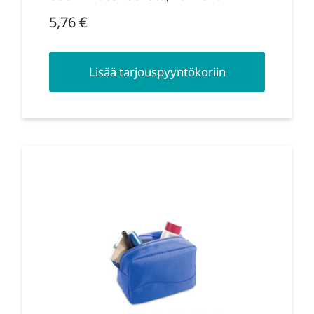
5,76
€
Lisää tarjouspyyntökoriin