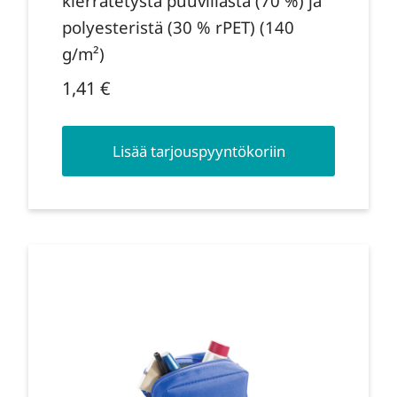
kierrätetystä puuvillasta (70 %) ja
polyesteristä (30 % rPET) (140
g/m²)
1,41
€
Lisää tarjouspyyntökoriin