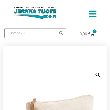
0
0,00
€