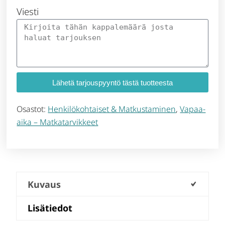
Viesti
Lähetä tarjouspyyntö tästä tuotteesta
Osastot:
Henkilökohtaiset & Matkustaminen
,
Vapaa-
aika – Matkatarvikkeet
Kuvaus
Lisätiedot