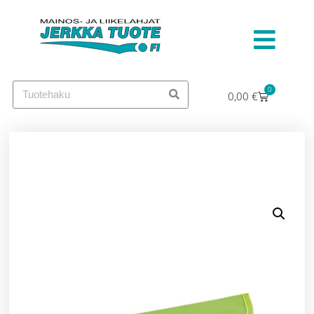
0
0,00
€