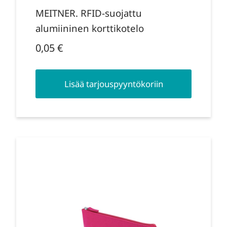
MEITNER. RFID-suojattu
alumiininen korttikotelo
0,05
€
Lisää tarjouspyyntökoriin