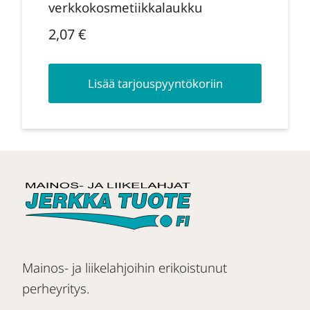
verkkokosmetiikkalaukku
2,07
€
Lisää tarjouspyyntökoriin
Mainos- ja liikelahjoihin erikoistunut
perheyritys.