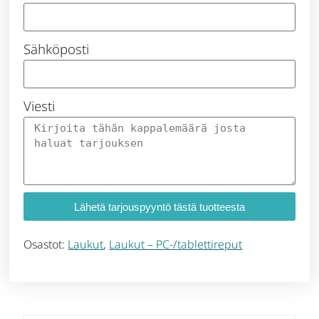
Sähköposti
Viesti
Lähetä tarjouspyyntö tästä tuotteesta
Osastot:
Laukut
,
Laukut – PC-/tablettireput