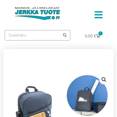
0
0,00
€