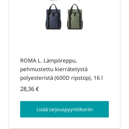
ROMA L. Lämpöreppu,
pehmustettu kierrätetystä
polyesteristä (600D ripstop), 16 l
28,36
€
Lisää tarjouspyyntökoriin