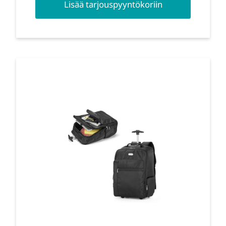
Lisää tarjouspyyntökoriin