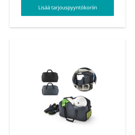
Lisää tarjouspyyntökoriin