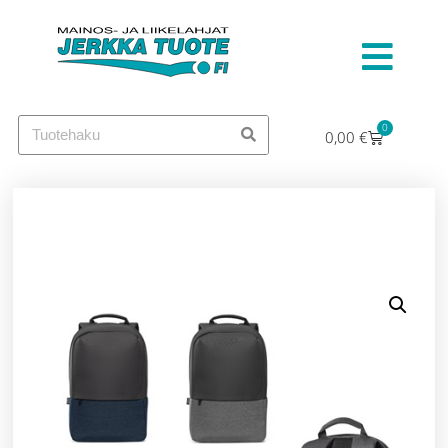
0
0,00
€