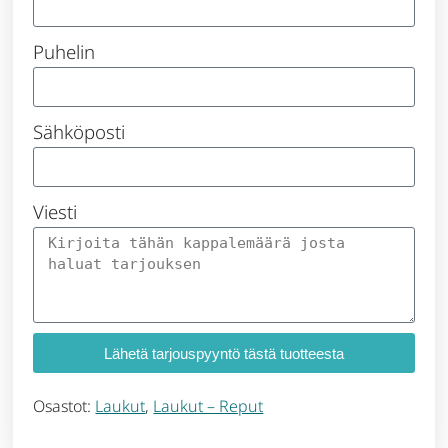
Puhelin
Sähköposti
Viesti
Lähetä tarjouspyyntö tästä tuotteesta
Osastot:
Laukut
,
Laukut – Reput