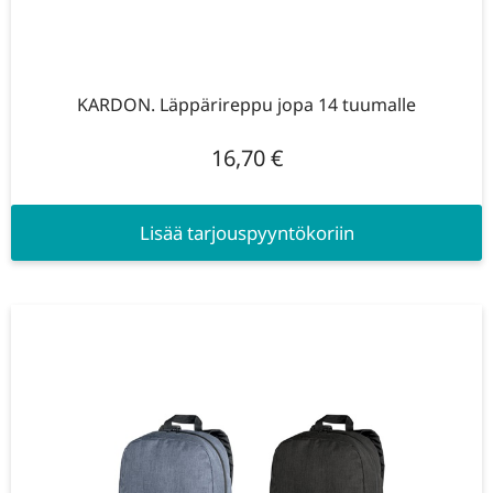
KARDON. Läppärireppu jopa 14 tuumalle
16,70
€
Lisää tarjouspyyntökoriin