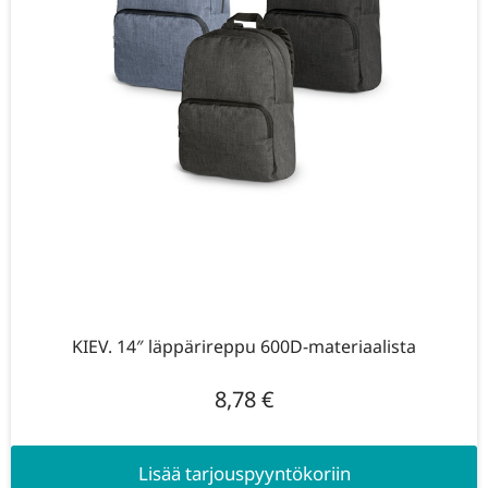
KIEV. 14″ läppärireppu 600D-materiaalista
8,78
€
Lisää tarjouspyyntökoriin