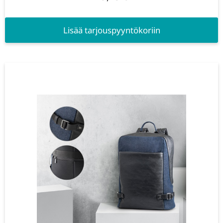
Lisää tarjouspyyntökoriin