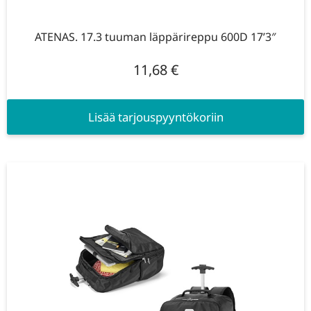
ATENAS. 17.3 tuuman läppärireppu 600D 17’3″
11,68
€
Lisää tarjouspyyntökoriin