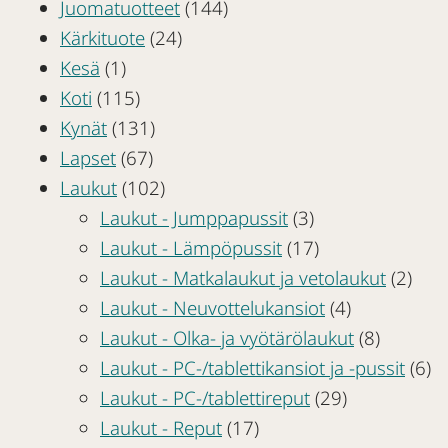
Juomatuotteet
(144)
Kärkituote
(24)
Kesä
(1)
Koti
(115)
Kynät
(131)
Lapset
(67)
Laukut
(102)
Laukut - Jumppapussit
(3)
Laukut - Lämpöpussit
(17)
Laukut - Matkalaukut ja vetolaukut
(2)
Laukut - Neuvottelukansiot
(4)
Laukut - Olka- ja vyötärölaukut
(8)
Laukut - PC-/tablettikansiot ja -pussit
(6)
Laukut - PC-/tablettireput
(29)
Laukut - Reput
(17)