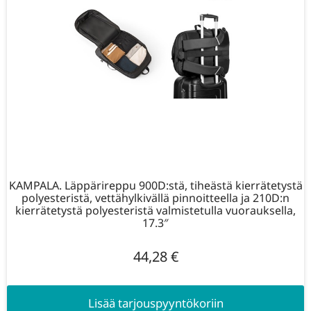
KAMPALA. Läppärireppu 900D:stä, tiheästä kierrätetystä
polyesteristä, vettähylkivällä pinnoitteella ja 210D:n
kierrätetystä polyesteristä valmistetulla vuorauksella,
17.3″
44,28
€
Lisää tarjouspyyntökoriin