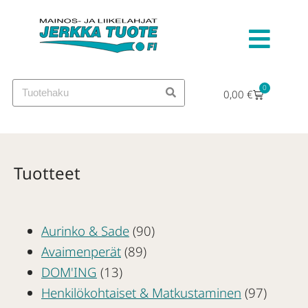
0
0,00
€
Tuotteet
Aurinko & Sade
(90)
Avaimenperät
(89)
DOM'ING
(13)
Henkilökohtaiset & Matkustaminen
(97)