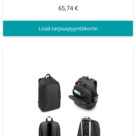
65,74
€
Lisää tarjouspyyntökoriin