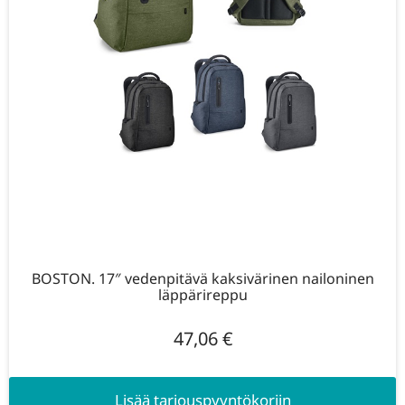
BOSTON. 17″ vedenpitävä kaksivärinen nailoninen
läppärireppu
47,06
€
Lisää tarjouspyyntökoriin