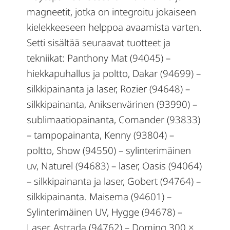
magneetit, jotka on integroitu jokaiseen
kielekkeeseen helppoa avaamista varten.
Setti sisältää seuraavat tuotteet ja
tekniikat: Panthony Mat (94045) –
hiekkapuhallus ja poltto, Dakar (94699) –
silkkipainanta ja laser, Rozier (94648) –
silkkipainanta, Aniksenvärinen (93990) –
sublimaatiopainanta, Comander (93833)
– tampopainanta, Kenny (93804) –
poltto, Show (94550) – sylinterimäinen
uv, Naturel (94683) – laser, Oasis (94064)
– silkkipainanta ja laser, Gobert (94764) –
silkkipainanta. Maisema (94601) –
Sylinterimäinen UV, Hygge (94678) –
Laser, Astrada (94762) – Doming 300 ×