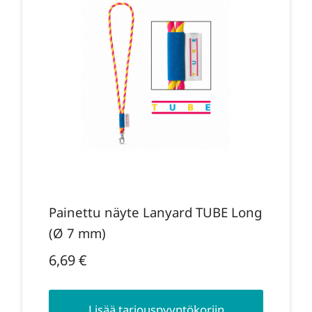
Painettu näyte Lanyard TUBE Long
(Ø 7 mm)
6,69
€
Lisää tarjouspyyntökoriin