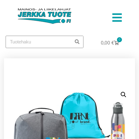
0
0,00
€