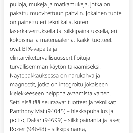
pulloja, mukeja ja matkamukeja, jotka on
pakattu muovitettuun pahviin. Jokainen tuote
on painettu eri tekniikalla, kuten
laserkaiverruksella tai silkkipainatuksella, eri
kokoisina ja materiaaleina. Kaikki tuotteet
ovat BPA-vapaita ja
elintarviketurvallisuussertifioituja
turvallisemman käytön takaamiseksi.
Näytepakkauksessa on narukahva ja
magneetit, jotka on integroitu jokaiseen
kielekkeeseen helppoa avaamista varten.
Setti sisältää seuraavat tuotteet ja tekniikat:
Panthony Mat (94045) – hiekkapuhallus ja
poltto, Dakar (94699) – silkkipainanta ja laser,
Rozier (94648) – silkkipainanta,