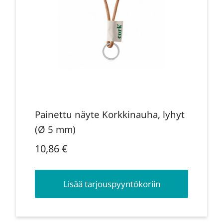
Painettu näyte Korkkinauha, lyhyt
(Ø 5 mm)
10,86
€
Lisää tarjouspyyntökoriin