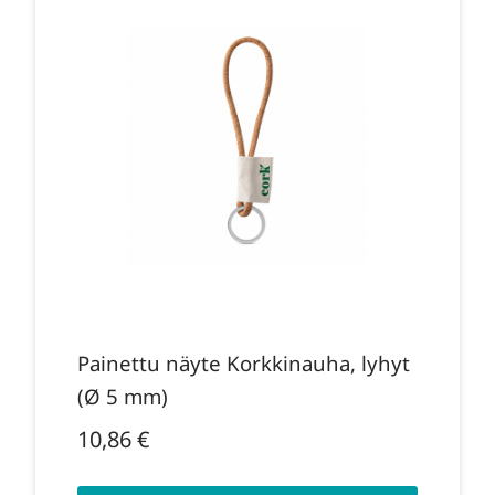
Painettu näyte Korkkinauha, lyhyt
(Ø 5 mm)
10,86
€