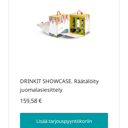
DRINKIT SHOWCASE. Räätälöity
juomalasiesittely
159,58
€
Lisää tarjouspyyntökoriin