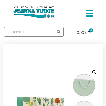
0
0,00
€