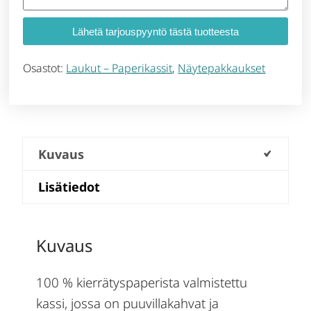
Lähetä tarjouspyyntö tästä tuotteesta
Osastot:
Laukut – Paperikassit
,
Näytepakkaukset
Kuvaus
Lisätiedot
Kuvaus
100 % kierrätyspaperista valmistettu
kassi, jossa on puuvillakahvat ja